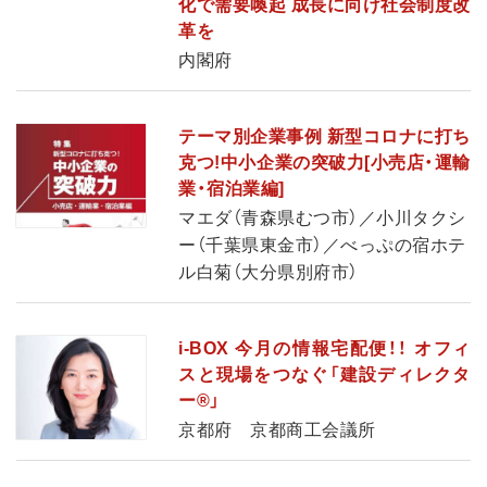
化で需要喚起 成長に向け社会制度改
革を
内閣府
テーマ別企業事例 新型コロナに打ち
克つ!中小企業の突破力[小売店・運輸
業・宿泊業編]
マエダ（青森県むつ市）／小川タクシ
ー（千葉県東金市）／べっぷの宿ホテ
ル白菊（大分県別府市）
i-BOX 今月の情報宅配便！！ オフィ
スと現場をつなぐ「建設ディレクタ
ー®」
京都府 京都商工会議所