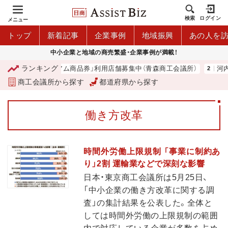
検索
ログイン
メニュー
トップ
新着記事
企業事例
地域振興
あの人を
中小企業と地域の商売繁盛・企業事例が満載！
ランキング
「青森市プレミアム商品券」利用店舗募集中（青森商工会議所）
河内 
商工会議所から探す
都道府県から探す
働き方改革
時間外労働上限規制 「事業に制約あ
り」2割 運輸業などで深刻な影響
日本・東京商工会議所は5月25日、
「中小企業の働き方改革に関する調
査」の集計結果を公表した。全体と
しては時間外労働の上限規制の範囲