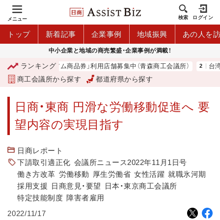
検索
ログイン
メニュー
トップ
新着記事
企業事例
地域振興
あの人を
中小企業と地域の商売繁盛・企業事例が満載！
ランキング
「青森市プレミアム商品券」利用店舗募集中（青森商工会議所）
台湾2
商工会議所から探す
都道府県から探す
日商・東商 円滑な労働移動促進へ 要
望内容の実現目指す
日商レポート
下請取引適正化
会議所ニュース2022年11月1日号
働き方改革
労働移動
厚生労働省
女性活躍
就職氷河期
採用支援
日商意見・要望
日本・東京商工会議所
特定技能制度
障害者雇用
2022/11/17