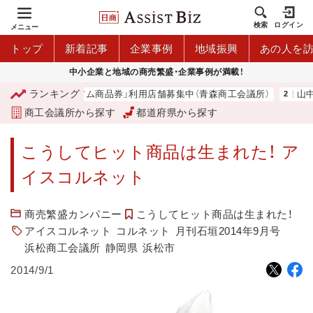
検索
ログイン
メニュー
トップ
新着記事
企業事例
地域振興
あの人を
中小企業と地域の商売繁盛・企業事例が満載！
ランキング
「青森市プレミアム商品券」利用店舗募集中（青森商工会議所）
山中伸弥
商工会議所から探す
都道府県から探す
こうしてヒット商品は生まれた！ ア
イスコルネット
商売繁盛カンパニー
こうしてヒット商品は生まれた！
アイスコルネット
コルネット
月刊石垣2014年9月号
浜松商工会議所
静岡県
浜松市
2014/9/1