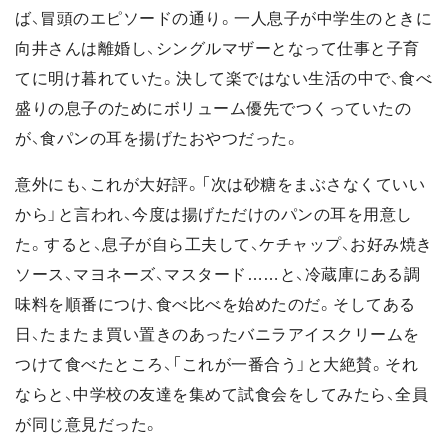
ば、冒頭のエピソードの通り。一人息子が中学生のときに
向井さんは離婚し、シングルマザーとなって仕事と子育
てに明け暮れていた。決して楽ではない生活の中で、食べ
盛りの息子のためにボリューム優先でつくっていたの
が、食パンの耳を揚げたおやつだった。
意外にも、これが大好評。「次は砂糖をまぶさなくていい
から」と言われ、今度は揚げただけのパンの耳を用意し
た。すると、息子が自ら工夫して、ケチャップ、お好み焼き
ソース、マヨネーズ、マスタード……と、冷蔵庫にある調
味料を順番につけ、食べ比べを始めたのだ。そしてある
日、たまたま買い置きのあったバニラアイスクリームを
つけて食べたところ、「これが一番合う」と大絶賛。それ
ならと、中学校の友達を集めて試食会をしてみたら、全員
が同じ意見だった。