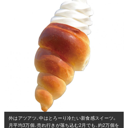
外はアツアツ、中はとろーり冷たい新食感スイーツ。
月平均3万個、売れ行きが落ち込む2月でも、約2万個を