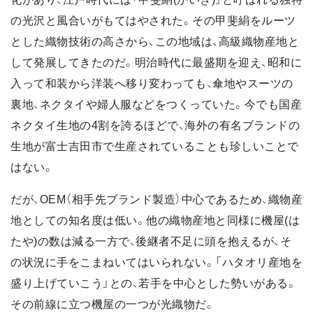
の光沢と風合いがもてはやされた。その甲斐絹をルーツ
とした織物技術の高さから、この地域は、高級織物産地と
して発展してきたのだ。明治時代に最盛期を迎え、昭和に
入って和装から洋装へ移り変わっても、傘地やスーツの
裏地、ネクタイや婦人服などをつくっていた。今でも国産
ネクタイ生地の4割を誇るほどで、海外の有名ブランドの
生地が富士吉田市で生産されていることも珍しいことで
はない。
だが、OEM（相手先ブランド製造）中心であるため、織物産
地としての知名度は低い。他の織物産地と同様に機屋(は
たや)の数は減る一方で、後継者不足に頭を抱えるが、そ
の状況に手をこまねいてはいられない。「ハタオリ産地を
盛り上げていこう」との、若手を中心とした勢いがある。
その前線に立つ機屋の一つが光織物だ。