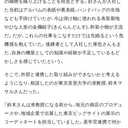
の織物を織り上げることを得意とする。好さんが入社し
た当初はアルバムの表紙や裏表紙、ハンドバッグの生地
なども手掛けていたが、今は掛け軸に使われる表装裂地
やひな人形の金襴緞子(きんらんどんす)、和装小物が主流
だ。だが、これらの仕事をこなすだけでは先細るという危
機感を抱えていた。後継者として入社した琢也さんもま
た、自身の機屋としての知識や経験が不足しているもど
かしさを感じていたという。
そこで、外部と連携した取り組みができないかと考える
ようになり、相談したのが東京造形大学の准教授、鈴木マ
サルさんだった。
「鈴木さんは准教授になる前から、地元の個店のプロデュ
ースや、地域企業で出展した東京ビッグサイトの展示の
コーディネートを担当していました。産学官連携で何か