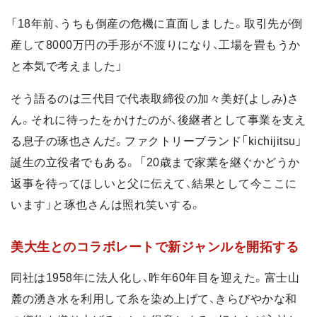
「18年前、うちも倒産の危機に直面しました。取引先が倒
産して8000万円の手形が不渡りになり、工場を畳もうか
と本気で考えました」
そう語るのは三代目で代表取締役の加々美好(よしみ)さ
ん。それに待ったをかけたのが、後継者として事業を支え
る息子の琢也さんだ。ファクトリーブランド「kichijitsu」
誕生の立役者でもある。 「20歳まで家業を継ぐかどうか
返事を待ってほしいと父に伝えて、結果として今ここに
います」と琢也さんは照れ笑いする。
美大生とのコラボレートで新ジャンルを開拓する
同社は1958年に法人化し、昨年60年目を迎えた。富士山
麓の湧き水を利用して糸を染め上げて、きらびやかな和