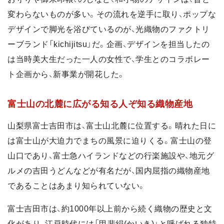
変わらないものが多い。その流れを逆手に取り、ポップな
デザインで脚光を浴びているのが、光織物のファクトリ
ーブランド「kichijitsu」だ。企画、デザインを担当したの
は当時美大生だった一人の女性で、学生とのコラボレー
ト企画から、新事業が開花した。
富士山の北麓に広がる知る人ぞ知る織物産地
山梨県富士吉田市は、富士山北麓に位置する。晴れた日に
は富士山が大迫力でまちの風景に迫りくる。富士山の登
山口であり、富士急ハイランドなどの行楽施設や、地元グ
ルメの吉田うどんなどが有名だが、国内屈指の織物産地
であることはあまり知られていない。
富士吉田市は、約1000年以上前から続く織物の歴史と文
化があり、江戸時代には「甲斐絹(かいき)」と呼ばれる独特