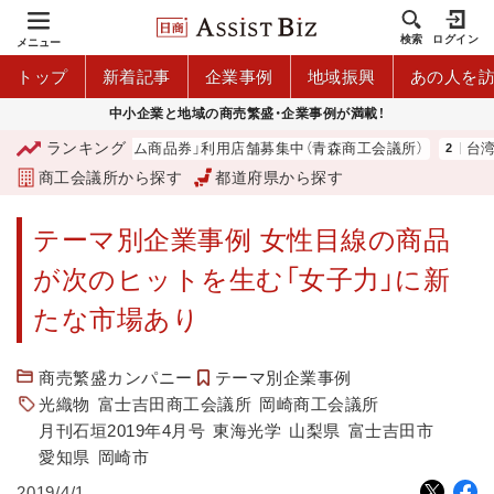
検索
ログイン
メニュー
トップ
新着記事
企業事例
地域振興
あの人を
中小企業と地域の商売繁盛・企業事例が満載！
ランキング
市プレミアム商品券」利用店舗募集中（青森商工会議所）
台湾2団体と
商工会議所から探す
都道府県から探す
テーマ別企業事例 女性目線の商品
が次のヒットを生む「女子力」に新
たな市場あり
商売繁盛カンパニー
テーマ別企業事例
光織物
富士吉田商工会議所
岡崎商工会議所
月刊石垣2019年4月号
東海光学
山梨県
富士吉田市
愛知県
岡崎市
2019/4/1