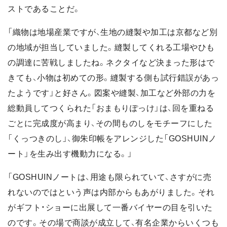
ストであることだ。
「織物は地場産業ですが、生地の縫製や加工は京都など別
の地域が担当していました。縫製してくれる工場やひも
の調達に苦戦しましたね。ネクタイなど決まった形はで
きても、小物は初めての形。縫製する側も試行錯誤があっ
たようです」と好さん。図案や縫製、加工など外部の力を
総動員してつくられた「おまもりぽっけ」は、回を重ねる
ごとに完成度が高まり、その間ものしをモチーフにした
「くっつきのし」、御朱印帳をアレンジした「GOSHUINノ
ート」を生み出す機動力になる。」
「GOSHUINノートは、用途も限られていて、さすがに売
れないのではという声は内部からもあがりました。それ
がギフト・ショーに出展して一番バイヤーの目を引いた
のです。その場で商談が成立して、有名企業からいくつも