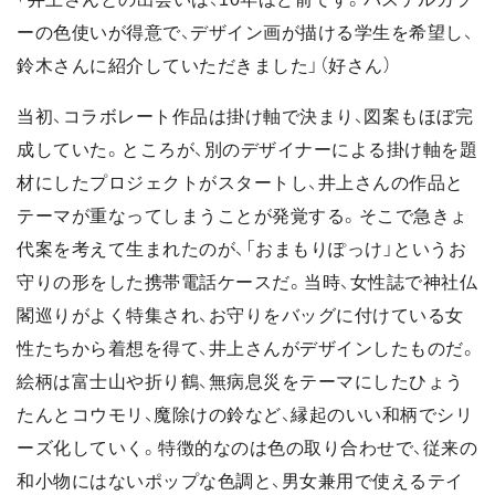
ーの色使いが得意で、デザイン画が描ける学生を希望し、
鈴木さんに紹介していただきました」（好さん）
当初、コラボレート作品は掛け軸で決まり、図案もほぼ完
成していた。ところが、別のデザイナーによる掛け軸を題
材にしたプロジェクトがスタートし、井上さんの作品と
テーマが重なってしまうことが発覚する。そこで急きょ
代案を考えて生まれたのが、「おまもりぽっけ」というお
守りの形をした携帯電話ケースだ。当時、女性誌で神社仏
閣巡りがよく特集され、お守りをバッグに付けている女
性たちから着想を得て、井上さんがデザインしたものだ。
絵柄は富士山や折り鶴、無病息災をテーマにしたひょう
たんとコウモリ、魔除けの鈴など、縁起のいい和柄でシリ
ーズ化していく。特徴的なのは色の取り合わせで、従来の
和小物にはないポップな色調と、男女兼用で使えるテイ