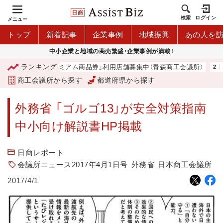
検索
ログイン
メニュー
トップ
新着記事
企業事例
地域振興
あの人を
中小企業と地域の商売繁盛・企業事例が満載！
ランキング
「青森市プレミアム商品券」利用店舗募集中（青森商工会議所）
山
商工会議所から探す
都道府県から探す
外務省 「ゴルゴ13」が安全対策指南
中小向け解説書HP掲載
日商レポート
会議所ニュース2017年4月1日号
外務省
日本商工会議所
2017/4/1