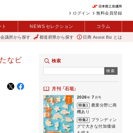
ログイン
無料会員登録
ート
NEWS
セレクション
コラム
工会議所から探す
都道府県から探す
日商 Assist Biz とは
調査 1社当たり売上高2.1億円に 中企庁
「あったらいいね」を商品化
新たなビ
検索
検索
月刊 「石垣」
2026
7
年
月号
農業分野に商
特集1
機あり
ブランディン
特集2
グで大きな付加価値
を得る