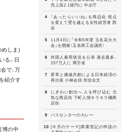
売上高2.1億円に 中企庁
「あったらいいね」を商品化 視点
を変えて壁を越える女性経営者 西
谷
11月4日に「令和5年度 玉名花火大
会」を開催（玉名商工会議所）
めしま)
外国人雇用状況を公表 過去最多、
いる。日
257万人に 厚労省
会で、万
変革と価値共創による日本経済の
を紹介す
再出発 小林会頭 所信全文
にぎわい創出へ 人を呼び込む 元
気な商店街 下町人情キラキラ橘商
店街
バスセンターのカレー
[今月のテーマ]商業登記の申請の
万博の中