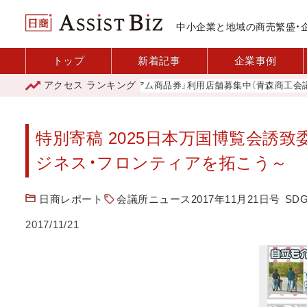
中小企業と地域の商売繁盛・
トップ
新着記事
企業事例
アクセス
ランキング
「青森市プレミアム商品券」利用店舗募集中（青森商工会議所）
特別寄稿 2025日本万国博覧会誘致
ジネス・フロンティアを拓こう～
日商レポート
会議所ニュース2017年11月21日号
SDG
2017/11/21