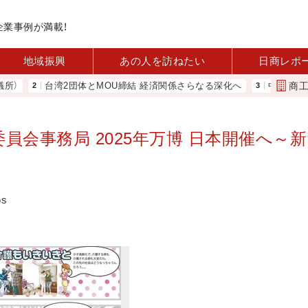
企業事例が満載！
地域振興
あの人を訪ねたい
日商レポ
商
台湾2団体とMOU締結 経済関係さらなる深化へ
中小企業実態基本
委員会事務局 2025年万博 日本開催へ～
s