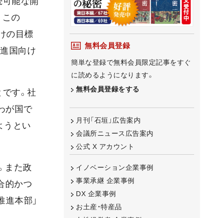
続可能な開
す。この
向けの目標
無料会員登録
先進国向け
簡単な登録で無料会員限定記事をすぐ
に読めるようになります。
無料会員登録をする
とです。社
わが国で
月刊「石垣」広告案内
ようとい
会議所ニュース広告案内
公式 X アカウント
。また政
イノベーション企業事例
事業承継 企業事例
合的かつ
DX 企業事例
推進本部」
お土産・特産品