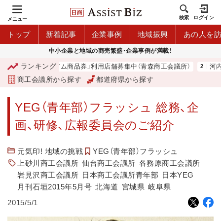
検索
ログイン
メニュー
トップ
新着記事
企業事例
地域振興
あの人を
中小企業と地域の商売繁盛・企業事例が満載！
ランキング
森市プレミアム商品券」利用店舗募集中（青森商工会議所）
河内 大和
商工会議所から探す
都道府県から探す
YEG（青年部）フラッシュ 総務、企
画、研修、広報委員会のご紹介
元気印! 地域の挑戦
YEG（青年部）フラッシュ
上砂川商工会議所
仙台商工会議所
各務原商工会議所
岩見沢商工会議所
日本商工会議所青年部
日本YEG
月刊石垣2015年5月号
北海道
宮城県
岐阜県
2015/5/1