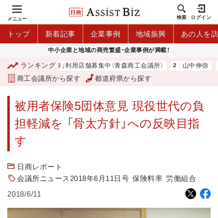
検索
ログイン
メニュー
トップ
新着記事
企業事例
地域振興
あの人を
中小企業と地域の商売繁盛・企業事例が満載！
ランキング
市プレミアム商品券」利用店舗募集中（青森商工会議所）
山中伸弥
商工会議所から探す
都道府県から探す
被用者保険5団体意見 現役世代の負
担軽減を 「骨太方針」への反映目指
す
日商レポート
会議所ニュース2018年6月11日号
保険料率
労働組合
2018/6/11