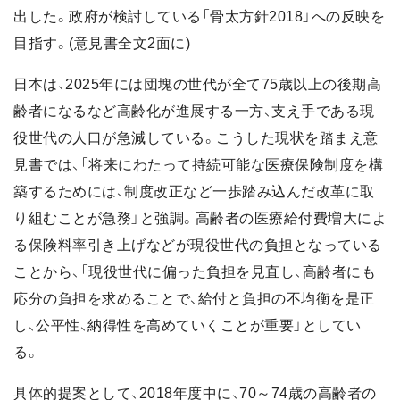
出した。政府が検討している「骨太方針2018」への反映を
目指す。(意見書全文2面に)
日本は、2025年には団塊の世代が全て75歳以上の後期高
齢者になるなど高齢化が進展する一方、支え手である現
役世代の人口が急減している。こうした現状を踏まえ意
見書では、「将来にわたって持続可能な医療保険制度を構
築するためには、制度改正など一歩踏み込んだ改革に取
り組むことが急務」と強調。高齢者の医療給付費増大によ
る保険料率引き上げなどが現役世代の負担となっている
ことから、「現役世代に偏った負担を見直し、高齢者にも
応分の負担を求めることで、給付と負担の不均衡を是正
し、公平性、納得性を高めていくことが重要」としてい
る。
具体的提案として、2018年度中に、70～74歳の高齢者の