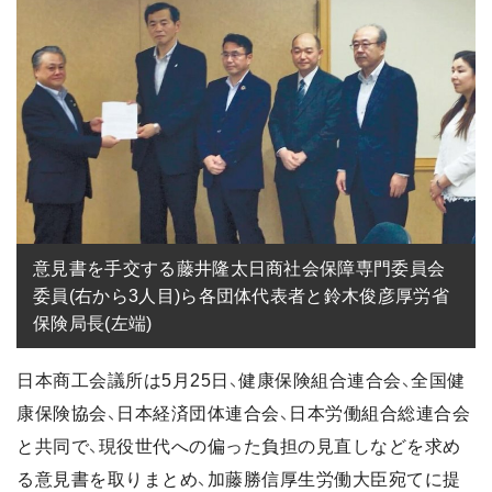
意見書を手交する藤井隆太日商社会保障専門委員会
委員(右から3人目)ら各団体代表者と鈴木俊彦厚労省
保険局長(左端)
日本商工会議所は5月25日、健康保険組合連合会、全国健
康保険協会、日本経済団体連合会、日本労働組合総連合会
と共同で、現役世代への偏った負担の見直しなどを求め
る意見書を取りまとめ、加藤勝信厚生労働大臣宛てに提