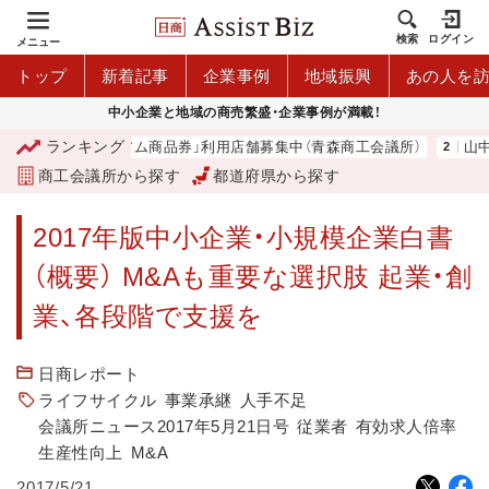
検索
ログイン
メニュー
トップ
新着記事
企業事例
地域振興
あの人を
中小企業と地域の商売繁盛・企業事例が満載！
ランキング
青森市プレミアム商品券」利用店舗募集中（青森商工会議所）
山中伸弥
商工会議所から探す
都道府県から探す
2017年版中小企業・小規模企業白書
（概要） M&Aも重要な選択肢 起業・創
業、各段階で支援を
日商レポート
ライフサイクル
事業承継
人手不足
会議所ニュース2017年5月21日号
従業者
有効求人倍率
生産性向上
M&A
2017/5/21