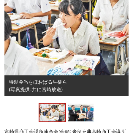
特製弁当をほおばる生徒ら

(写真提供：共に宮崎放送)
宮崎県商工会議所連合会(会頭：米良充典宮崎商工会議所