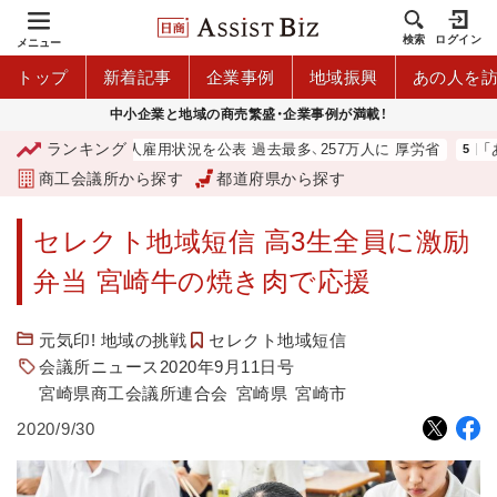
検索
ログイン
メニュー
トップ
新着記事
企業事例
地域振興
あの人を
中小企業と地域の商売繁盛・企業事例が満載！
ランキング
中企庁
外国人雇用状況を公表 過去最多、257万人に 厚労省
「あ
商工会議所から探す
都道府県から探す
セレクト地域短信 高3生全員に激励
弁当 宮崎牛の焼き肉で応援
元気印! 地域の挑戦
セレクト地域短信
会議所ニュース2020年9月11日号
宮崎県商工会議所連合会
宮崎県
宮崎市
2020/9/30