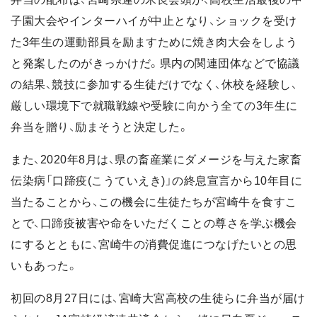
子園大会やインターハイが中止となり、ショックを受け
た3年生の運動部員を励ますために焼き肉大会をしよう
と発案したのがきっかけだ。県内の関連団体などで協議
の結果、競技に参加する生徒だけでなく、休校を経験し、
厳しい環境下で就職戦線や受験に向かう全ての3年生に
弁当を贈り、励まそうと決定した。
また、2020年8月は、県の畜産業にダメージを与えた家畜
伝染病「口蹄疫(こうていえき)」の終息宣言から10年目に
当たることから、この機会に生徒たちが宮崎牛を食すこ
とで、口蹄疫被害や命をいただくことの尊さを学ぶ機会
にするとともに、宮崎牛の消費促進につなげたいとの思
いもあった。
初回の8月27日には、宮崎大宮高校の生徒らに弁当が届け