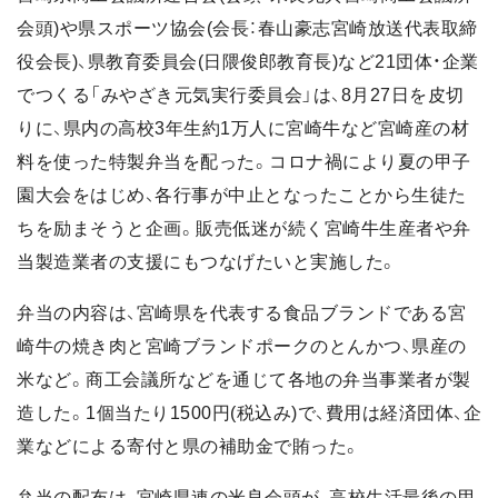
会頭)や県スポーツ協会(会長：春山豪志宮崎放送代表取締
役会長)、県教育委員会(日隈俊郎教育長)など21団体・企業
でつくる「みやざき元気実行委員会」は、8月27日を皮切
りに、県内の高校3年生約1万人に宮崎牛など宮崎産の材
料を使った特製弁当を配った。コロナ禍により夏の甲子
園大会をはじめ、各行事が中止となったことから生徒た
ちを励まそうと企画。販売低迷が続く宮崎牛生産者や弁
当製造業者の支援にもつなげたいと実施した。
弁当の内容は、宮崎県を代表する食品ブランドである宮
崎牛の焼き肉と宮崎ブランドポークのとんかつ、県産の
米など。商工会議所などを通じて各地の弁当事業者が製
造した。1個当たり1500円(税込み)で、費用は経済団体、企
業などによる寄付と県の補助金で賄った。
弁当の配布は、宮崎県連の米良会頭が、高校生活最後の甲