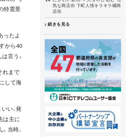
気な商店街 下町人情キラキラ橘商
争の特需景
店街
続きを見る
あったよ
すから40
んは言う。
それまで
にして海
といい、発
先は主に
。当時、