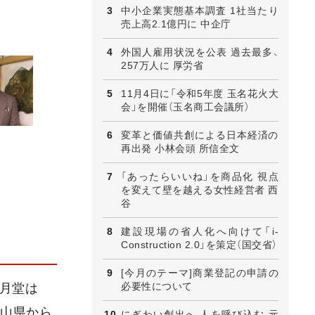
中小企業実態基本調査 1社当たり
売上高2.1億円に 中企庁
外国人雇用状況を公表 過去最多、
257万人に 厚労省
11月4日に「令和5年度 玉名花火大
会」を開催（玉名商工会議所）
変革と価値共創による日本経済の
再出発 小林会頭 所信全文
「あったらいいね」を商品化 視点
を変えて壁を越える女性経営者 西
谷
建設現場の省人化へ向けて「i-
Construction 2.0」を策定（国交省）
[今月のテーマ]商業登記の申請の
必要性について
松月堂は
歌山県から
にぎわい創出へ 人を呼び込む 元