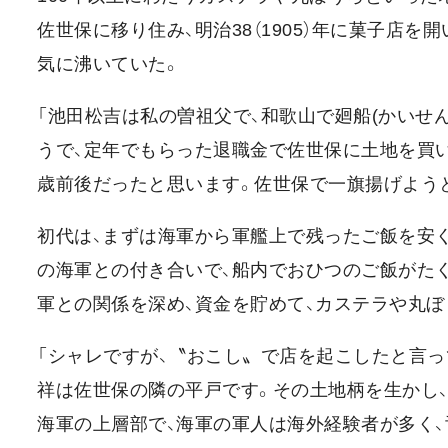
佐世保に移り住み、明治38（1905）年に菓子店
気に沸いていた。
「池田松吉は私の曽祖父で、和歌山で廻船(かいせ
うで、定年でもらった退職金で佐世保に土地を買い
歳前後だったと思います。佐世保で一旗揚げよう
初代は、まずは海軍から軍艦上で残ったご飯を安く
の海軍との付き合いで、船内でおひつのご飯がた
軍との関係を深め、資金を貯めて、カステラや丸ぼ
「シャレですが、〝おこし〟で店を起こしたと言っ
祥は佐世保の隣の平戸です。その土地柄を生かし
海軍の上層部で、海軍の軍人は海外経験者が多く