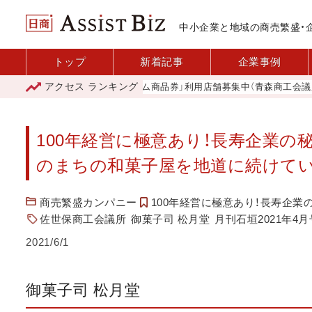
中小企業と地域の商売繁盛・
トップ
新着記事
企業事例
アクセス
ランキング
「青森市プレミアム商品券」利用店舗募集中（青森商工会議所）
那
100年経営に極意あり！長寿企業
のまちの和菓子屋を地道に続けて
商売繁盛カンパニー
100年経営に極意あり！長寿企業
佐世保商工会議所
御菓子司 松月堂
月刊石垣2021年4月
2021/6/1
御菓子司 松月堂