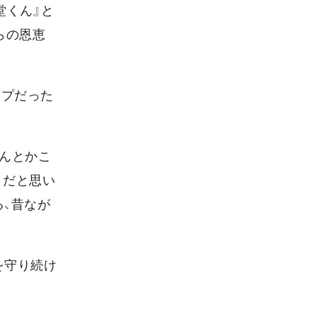
堂くん』と
らの恩恵
イプだった
なんとかこ
とだと思い
、昔なが
を守り続け