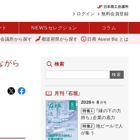
ログイン
無料会員登録
ート
NEWS
セレクション
コラム
工会議所から探す
都道府県から探す
日商 Assist Biz とは
工会議所）
中小企業実態基本調査 1社当たり売上高2.1億円に 中企庁
ながら
検索
検索
月刊 「石垣」
2026
8
年
月号
「縁の下の力
特集1
持ち」企業の底力
地ビールで人
特集2
が集う