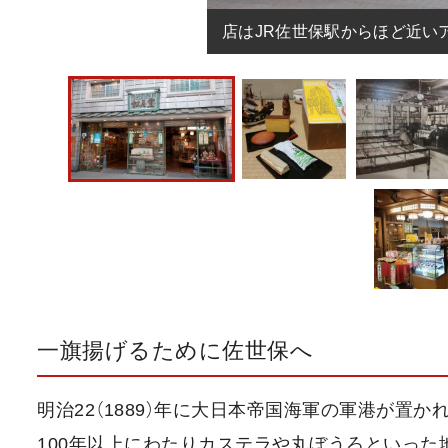
店はJR佐世保駅からほど近い
一旗揚げるために佐世保へ
明治22（1889）年に大日本帝国海軍の軍港が置
100年以上にわたりカステラや丸ぼうろといっ