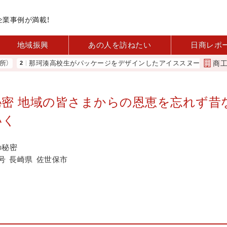
企業事例が満載！
地域振興
あの人を訪ねたい
日商レポ
商
珂湊高校生がパッケージをデザインしたアイススヌード販売（ひたちなか商
の秘密 地域の皆さまからの恩恵を忘れず昔
いく
の秘密
号
長崎県
佐世保市