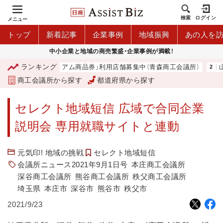
検索
ログイン
メニュー
トップ
新着記事
企業事例
地域振興
あの人を
中小企業と地域の商売繁盛・企業事例が満載！
ランキング
「青森市プレミアム商品券」利用店舗募集中（青森商工会議所）
山
商工会議所から探す
都道府県から探す
セレクト地域短信 広域で合同企業
説明会 専用就職サイトと連動
元気印! 地域の挑戦
セレクト地域短信
会議所ニュース2021年9月1日号
本庄商工会議所
深谷商工会議所
熊谷商工会議所
秩父商工会議所
埼玉県
本庄市
深谷市
熊谷市
秩父市
2021/9/23