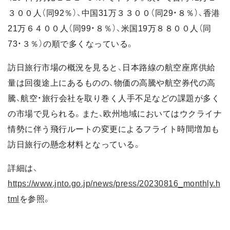
３００人（同92％）、中国31万３３００（同29・８％）、香港
21万６４００人（同99・８％）、米国19万８８００人（同
73・３％）の順で多くなっている。
訪日旅行市場の概況を見ると、日本路線の航空座席供給
量は回復途上にあるものの、物価の高騰や航空券代の高
騰、航空・旅行会社を取り巻く人手不足などの課題が多く
の市場で見られる。また、欧州地域においてはウクライナ
情勢に伴う飛行ルートの変更によるフライト時間増加も
訪日旅行の懸念材料となっている。
詳細は、
https://www.jnto.go.jp/news/press/20230816_monthly.h
tml
を参照。