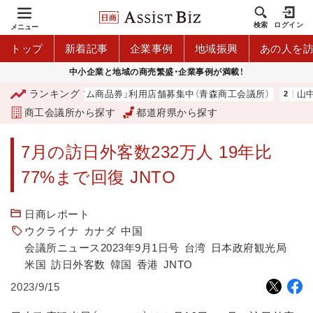
検索
ログイン
メニュー
トップ
新着記事
企業事例
地域振興
あの人を
中小企業と地域の商売繁盛・企業事例が満載！
ランキング
「青森市プレミアム商品券」利用店舗募集中（青森商工会議所）
山中
商工会議所から探す
都道府県から探す
7月の訪日外客数232万人 19年比
77%まで回復 JNTO
日商レポート
ウクライナ
カナダ
中国
会議所ニュース2023年9月1日号
台湾
日本政府観光局
米国
訪日外客数
韓国
香港
JNTO
2023/9/15