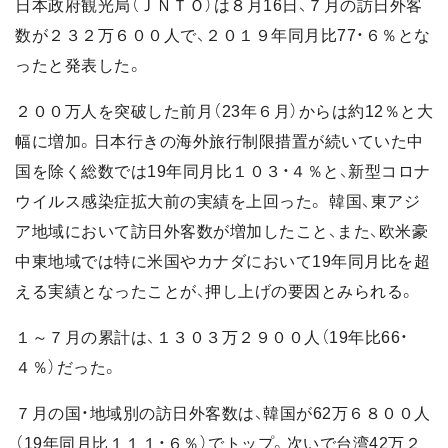
日本政府観光局（ＪＮＴＯ）は８月16日、７月の訪日外客
数が２３２万６００人で、２０１９年同月比77・６％とな
ったと発表した。
２００万人を突破した前月（23年６月）からは約12％と大
幅に増加。日本行きの海外旅行制限措置が続いていた中
国を除く総数では19年同月比１０３・４％と、新型コロナ
ウイルス感染症拡大前の実績を上回った。 韓国、東アジ
ア地域において訪日外客数が増加したこと、また、欧米豪
中東地域では特に米国やカナダにおいて19年同月比を超
える実績となったことが、押し上げの要因とみられる。
１～７月の累計は、１３０３万２９００人（19年比66・
４％）だった。
７月の国・地域別の訪日外客数は、韓国が62万６８００人
（19年同月比１１１・６％）でトップ。次いで台湾42万２