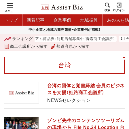
検索
ログイン
メニュー
トップ
新着記事
企業事例
地域振興
あの人を
中小企業と地域の商売繁盛・企業事例が満載！
ランキング
「青森市プレミアム商品券」利用店舗募集中（青森商工会議所）
台湾
商工会議所から探す
都道府県から探す
台湾
台湾の団体と覚書締結 会員のビジネ
スを支援（姫路商工会議所）
NEWSセレクション
ゾンビ先生のコンテンツツーリズム
の現場から File No.24 Location 台