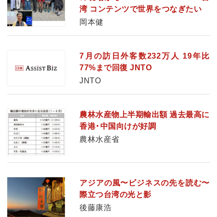
湾 コンテンツで世界をつなぎたい
岡本健
7月の訪日外客数232万人 19年比
77%まで回復 JNTO
JNTO
農林水産物上半期輸出額 過去最高に
香港・中国向けが好調
農林水産省
アジアの風〜ビジネスの先を読む〜
際立つ台湾の光と影
後藤康浩