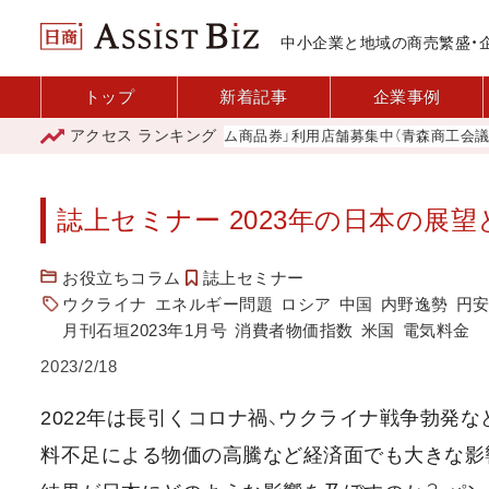
中小企業と地域の商売繁盛・
トップ
新着記事
企業事例
アクセス
ランキング
「青森市プレミアム商品券」利用店舗募集中（青森商工会議所）
誌上セミナー 2023年の日本の展
お役立ちコラム
誌上セミナー
ウクライナ
エネルギー問題
ロシア
中国
内野逸勢
円
月刊石垣2023年1月号
消費者物価指数
米国
電気料金
2023/2/18
2022年は長引くコロナ禍、ウクライナ戦争勃発
料不足による物価の高騰など経済面でも大きな影