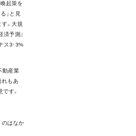
要喚起策を
る」と見
ます。大規
経済予測』
ス3･3%
不動産業
恐れもあ
意です。
うのはなか