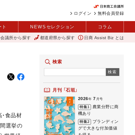
ログイン
無料会員登録
ート
NEWS
セレクション
コラム
工会議所から探す
都道府県から探す
日商 Assist Biz とは
ぎわい創出へ 人を呼び込む 元気な商店街 下町人情キラキラ橘商店街
検索
検索
月刊 「石垣」
2026
7
年
月号
農業分野に商
特集1
機あり
高・食品材
ブランディン
特集2
中間選挙の
グで大きな付加価値
を得る