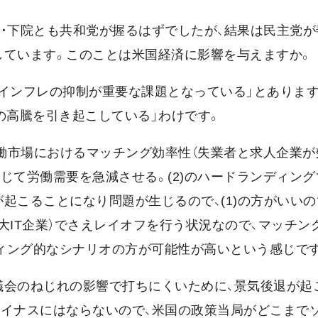
院・下院とも共和党が握るはずでしたが、結果は民主党が
しています。このことは米国経済に影響を与えますか。
高インフレの抑制が重要な課題となっている」とあります
の高騰を引き起こしている」わけです。
労働市場におけるマッチング効率性（失業者と求人企業
通じて労働需要を急減させる。(2)のハードランディング
起こることになり問題が生じるので、(1)の方がいいの
大IT企業）でさえレイオフを行う状況なので、マッチン
ィング的なシナリオの方が可能性が高いという感じで
議会のねじれの影響で打ちにくいために、景気後退が起
マイナスにはならないので、米国の政策当局がどこまで