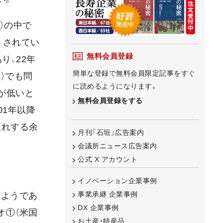
）の中で
くされてい
無料会員登録
り、22年
簡単な登録で無料会員限定記事をすぐ
）でも問
に読めるようになります。
率が低いと
無料会員登録をする
01年以降
振れする余
月刊「石垣」広告案内
会議所ニュース広告案内
公式 X アカウント
イノベーション企業事例
事業承継 企業事例
るようであ
DX 企業事例
オ①（米国
お土産・特産品