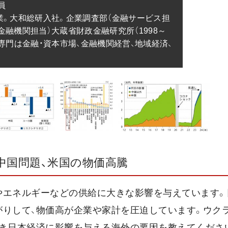


卒業。大和総研入社。企業調査部（金融サービス担
金融機関担当）大蔵省財政金融研究所（1998～
。専門は金融・資本市場、金融機関経営、地域経済、
中国問題、米国の物価高騰
料やエネルギーなどの供給に大きな影響を与えています
がりして、物価高が企業や家計を圧迫しています。ウク
べき日本経済に影響を与える海外の要因を教えてくださ