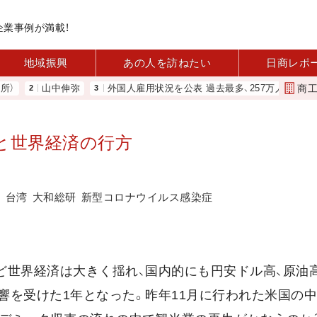
企業事例が満載！
地域振興
あの人を訪ねたい
日商レポ
商
山中伸弥
外国人雇用状況を公表 過去最多、257万人に 厚労省
に
望と世界経済の行方
安
台湾
大和総研
新型コロナウイルス感染症
など世界経済は大きく揺れ、国内的にも円安ドル高、原油
響を受けた1年となった。昨年11月に行われた米国の