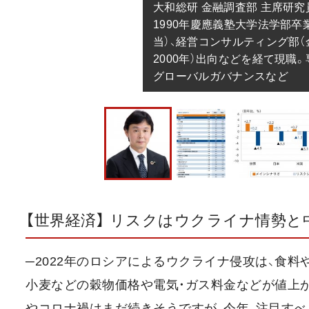
大和総研 金融調査部 主席研究員
1990年慶應義塾大学法学部
当）、経営コンサルティング部（
2000年）出向などを経て現職
グローバルガバナンスなど
【世界経済】 リスクはウクライナ情勢と
─2022年のロシアによるウクライナ侵攻は、食
小麦などの穀物価格や電気・ガス料金などが値上
やコロナ禍はまだ続きそうですが、今年、注目す