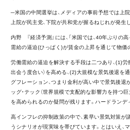
─米国の中間選挙は、メディアの事前予想では上
上院が民主党、下院が共和党が握るねじれが発生
内野 『経済予測』には、「米国では、40年ぶりの
需給の逼迫(ひっぱく)が賃金の上昇を通じて物価
労働需給の逼迫を解決する手段は二つあり、(1)
出会う度合い）を高める、(2)大規模な景気後退を
グフレーション、つまり金利が高い中で景気後退が
ッグ・テック（世界規模で支配的な影響力を持つ巨
を高められるのか疑問が残ります。ハードランデ
高インフレの抑制政策の中で、素早い景気対策が
うシナリオが現実味を帯びています。とはいえ、