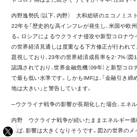
内野逸勢氏（以下、内野） 大和総研のエコノミストは
22年を「歴史的な高インフレが発生し、米国や欧
る。ロシアによるウクライナ侵攻や新型コロナウイ
の世界経済見通しは度重なる下方修正が行われてき
題視しており、23年の世界経済成長率を2･7%（図
認識されており、世界金融危機（09年）と新型コロ
で最も低い水準です。しかもIMFは、「金融引き
地は大きい」と警告しています。
─ウクライナ戦争の影響が長期化した場合、エネ
内野 ウクライナ戦争が続いたままエネルギー価
れば、影響は大きくなりそうです。図2の世界のメイ