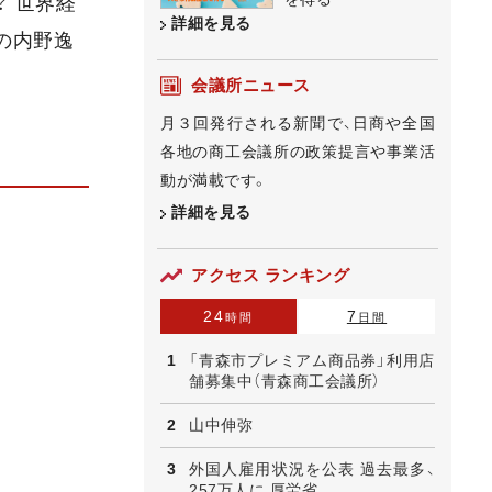
 世界経
詳細を見る
の内野逸
会議所ニュース
月３回発行される新聞で、日商や全国
各地の商工会議所の政策提言や事業活
動が満載です。
詳細を見る
アクセス ランキング
24
7
時間
日間
「青森市プレミアム商品券」利用店
舗募集中（青森商工会議所）
山中伸弥
外国人雇用状況を公表 過去最多、
257万人に 厚労省