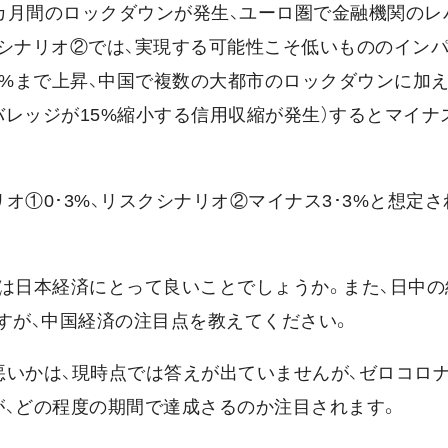
3カ月間のロックダウンが発生、ユーロ圏で金融機関のレ
スクシナリオ②では、実現する可能性こそ低いもののイン
7%まで上昇、中国で複数の大都市のロックダウンに加
レッジが15%縮小する信用収縮が発生）するとマイナス
リオ①0･3%、リスクシナリオ②マイナス3･3%と想定
れは日本経済にとって良いことでしょうか。また、日中の
すが、中国経済の注目点を教えてください。
悪いかは、現時点では答えが出ていませんが、ゼロコロ
が、どの程度の期間で達成さるのか注目されます。