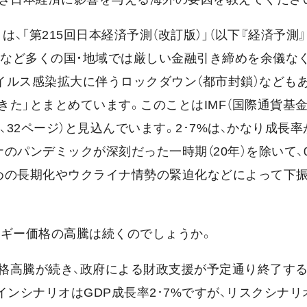
、「第215回日本経済予測（改訂版）」（以下『経済予測』
州など多くの国・地域では厳しい金融引き締めを余儀な
ルス感染拡大に伴うロックダウン（都市封鎖）などもあ
た」とまとめています。このことはIMF（国際通貨基金
1、32ページ）と見込んでいます。2･7%は、かなり成長
ナのパンデミックが深刻だった一時期（20年）を除いて、
締めの長期化やウクライナ情勢の緊迫化などによって下
ルギー価格の高騰は続くのでしょうか。
格高騰が続き、政府による財政支援が予定通り終了す
ンシナリオはGDP成長率2･7%ですが、リスクシナリ