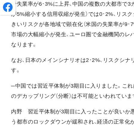
で失業率が6･3%に上昇、中国の複数の大都市で
が5%縮小する信用収縮が発生）では0･2%、リ
きいリスクが各地域で顕在化（米国の失業率が9･
市場の大幅縮小が発生、ユーロ圏で金融機関のレバ
なります。
なお、日本のメインシナリオは2･2%、リスクシナ
す。
─中国では習近平体制が3期目に入りました。こ
のデカップリング（分断）は不可能といわれていま
内野 習近平体制が3期目に入ったことが良いか
う都市のロックダウンが緩和され、経済の正常化