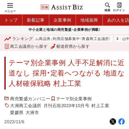
検索
ログイン
メニュー
トップ
新着記事
企業事例
地域振興
あの人を
中小企業と地域の商売繁盛・企業事例が満載！
ランキング
青森市プレミアム商品券」利用店舗募集中（青森商工会議所）
山中伸弥
商工会議所から探す
都道府県から探す
テーマ別企業事例 人手不足解消に近
道なし 採用・定着へつながる 地道な
人材確保戦略 村上工業
商売繁盛カンパニー
テーマ別企業事例
大洲商工会議所
月刊石垣2023年10月号
村上工業
愛媛県
大洲市
2023/11/6