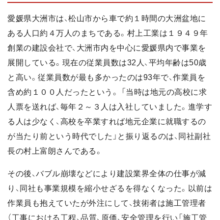
愛媛県大洲市は、松山市から車で約１時間の大洲盆地に
ある人口約４万人のまちである。村上工業は１９４９年
創業の建設会社で、大洲市内を中心に愛媛県内で事業を
展開している。現在の従業員数は32人、平均年齢は50歳
と高い。従業員数が最も多かったのは93年で、作業員を
含め約１００人だったという。 「当時は地元の高校に求
人票を送れば、毎年２～３人は入社していました。進学す
る人は少なく、高校を卒業すれば地元企業に就職するの
が当たり前という時代でした」と振り返るのは、同社副社
長の村上富朗さんである。
その後、バブル崩壊などにより建設業界全体の仕事が減
り、同社も事業規模を縮小せざるを得なくなった。以前は
作業員も抱えていたが外注にして、技術者は施工管理者
（工事における工程、品質、原価、安全管理を行い「施工管