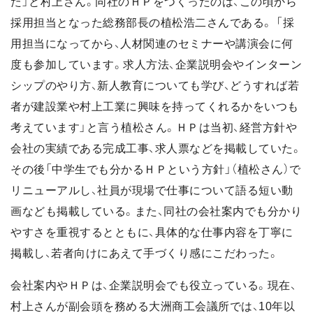
た」と村上さん。同社のＨＰをつくったのは、この頃から
採用担当となった総務部長の植松浩二さんである。 「採
用担当になってから、人材関連のセミナーや講演会に何
度も参加しています。求人方法、企業説明会やインターン
シップのやり方、新人教育についても学び、どうすれば若
者が建設業や村上工業に興味を持ってくれるかをいつも
考えています」と言う植松さん。ＨＰは当初、経営方針や
会社の実績である完成工事、求人票などを掲載していた。
その後「中学生でも分かるＨＰという方針」（植松さん）で
リニューアルし、社員が現場で仕事について語る短い動
画なども掲載している。また、同社の会社案内でも分かり
やすさを重視するとともに、具体的な仕事内容を丁寧に
掲載し、若者向けにあえて手づくり感にこだわった。
会社案内やＨＰは、企業説明会でも役立っている。現在、
村上さんが副会頭を務める大洲商工会議所では、10年以