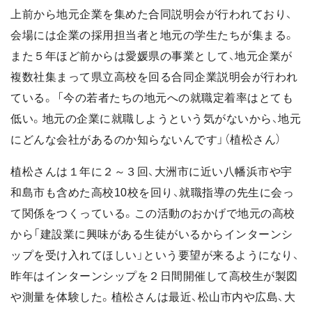
上前から地元企業を集めた合同説明会が行われており、
会場には企業の採用担当者と地元の学生たちが集まる。
また５年ほど前からは愛媛県の事業として、地元企業が
複数社集まって県立高校を回る合同企業説明会が行われ
ている。 「今の若者たちの地元への就職定着率はとても
低い。地元の企業に就職しようという気がないから、地元
にどんな会社があるのか知らないんです」（植松さん）
植松さんは１年に２～３回、大洲市に近い八幡浜市や宇
和島市も含めた高校10校を回り、就職指導の先生に会っ
て関係をつくっている。この活動のおかげで地元の高校
から「建設業に興味がある生徒がいるからインターンシ
ップを受け入れてほしい」という要望が来るようになり、
昨年はインターンシップを２日間開催して高校生が製図
や測量を体験した。植松さんは最近、松山市内や広島、大