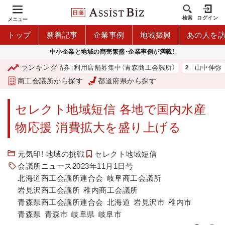
検索
ログイン
メニュー
トップ
新着記事
企業事例
地域振興
あの人を
中小企業と地域の商売繁盛・企業事例が満載！
ランキング
市プレミアム商品券」利用店舗募集中（青森商工会議所）
山中伸弥
商工会議所から探す
都道府県から探す
セレクト地域短信 各地で国内水産
物応援 消費拡大を盛り上げる
元気印! 地域の挑戦
セレクト地域短信
会議所ニュース2023年11月1日号
北海道商工会議所連合会
岐阜商工会議所
岩見沢商工会議所
稚内商工会議所
青森県商工会議所連合会
北海道
岩見沢市
稚内市
青森県
青森市
岐阜県
岐阜市