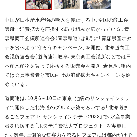
中国が日本産水産物の輸入を停止する中、全国の商工会
議所で消費拡大を応援する取り組みが広がっている。青
森県商工会議所連合会（青森県連）は9月に「青森県産ホタ
テを食べよう！守ろうキャンペーン」を開始。北海道商工
会議所連合会（道商連）、岐阜、東京商工会議所などでは日
本産水産物を買って応援する販売会を開き、岩見沢、稚内
では会員事業者と市民向けの消費拡大キャンペーンを始
めている。
道商連は、10月6～10日に東京・池袋のサンシャインシテ
ィで開催した北海道のグルメが勢ぞろいする「北海道ま
るごとフェア ㏌ サンシャインシティ2023」で、水産事業
者を応援する「ホタテ消費拡大プロジェクト」を実施し
た。例年、圧倒的な集客力を誇る同フェアには都内だけで