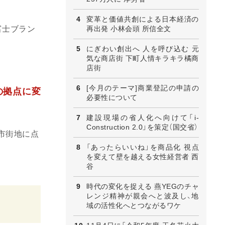
変革と価値共創による日本経済の
再出発 小林会頭 所信全文
富士ブラン
にぎわい創出へ 人を呼び込む 元
気な商店街 下町人情キラキラ橘商
店街
[今月のテーマ]商業登記の申請の
の拠点に変
必要性について
建設現場の省人化へ向けて「i-
Construction 2.0」を策定（国交省）
市街地に点
「あったらいいね」を商品化 視点
を変えて壁を越える女性経営者 西
谷
時代の変化を捉える 燕YEGのチャ
レンジ精神が親会へと波及し、地
域の活性化へとつながるワケ