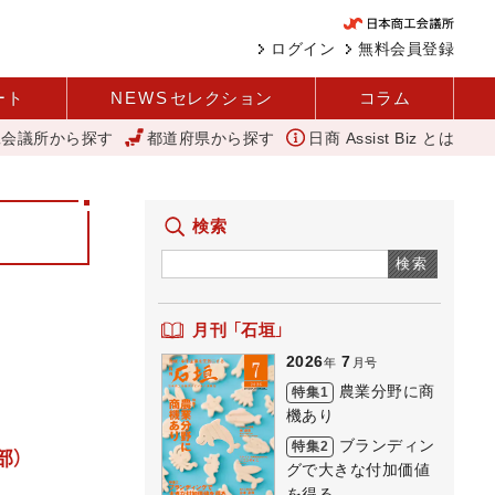
ログイン
無料会員登録
ート
NEWS
セレクション
コラム
工会議所から探す
都道府県から探す
日商 Assist Biz とは
変革と価値共創による日本経済の再出発 小林会頭 所信全文
にぎわ
検索
検索
月刊 「石垣」
2026
7
年
月号
農業分野に商
特集1
機あり
ブランディン
特集2
部）
グで大きな付加価値
を得る