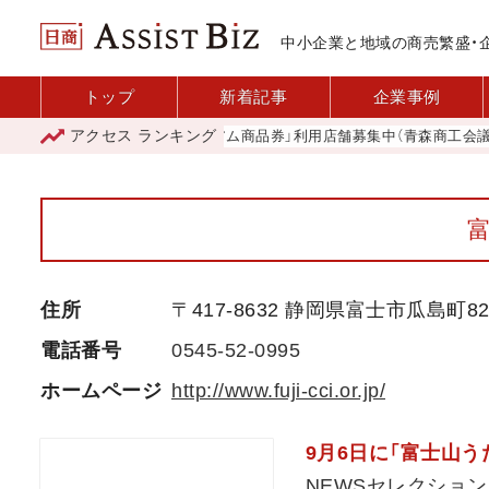
中小企業と地域の商売繁盛・
トップ
新着記事
企業事例
アクセス
ランキング
「青森市プレミアム商品券」利用店舗募集中（青森商工会議所）
住所
〒417-8632 静岡県富士市瓜島町8
電話番号
0545-52-0995
ホームページ
http://www.fuji-cci.or.jp/
9月6日に「富士山う
NEWSセレクション