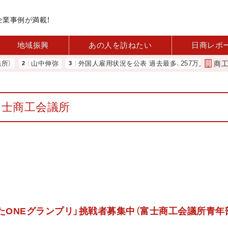
企業事例が満載！
地域振興
あの人を訪ねたい
日商レポ
商
山中伸弥
外国人雇用状況を公表 過去最多、257万人に 厚労省
富士商工会議所
2
たONEグランプリ」挑戦者募集中（富士商工会議所青年