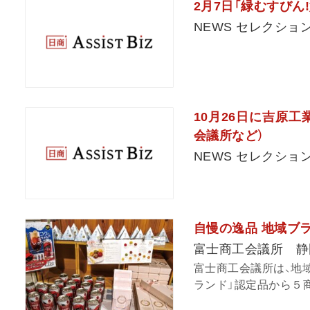
2月7日「緑むすびん!婚
NEWS セレクショ
10月26日に吉原
会議所など）
NEWS セレクショ
自慢の逸品 地域ブ
富士商工会議所 静
富士商工会議所は、地
ランド」認定品から５