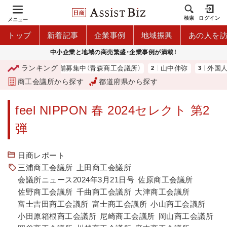
検索
ログイン
メニュー
トップ
新着記事
企業事例
地域振興
あの人を
中小企業と地域の商売繁盛・企業事例が満載！
ランキング
中（青森商工会議所）
山中伸弥
外国人雇用状況を公表 過去最多、
商工会議所から探す
都道府県から探す
feel NIPPON 春 2024セレクト 第2
弾
日商レポート
三浦商工会議所
上田商工会議所
会議所ニュース2024年3月21日号
佐原商工会議所
佐野商工会議所
千曲商工会議所
大津商工会議所
富士吉田商工会議所
富士商工会議所
小山商工会議所
小田原箱根商工会議所
尼崎商工会議所
岡山商工会議所