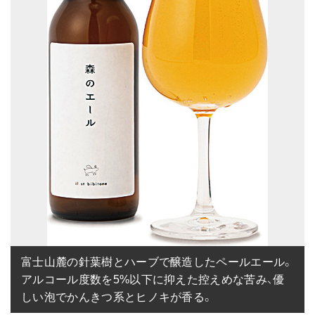
富士山麓の針葉樹とハーブで醸造したペールエール。
アルコール度数を5%以下に抑えた控えめな苦み、優
しい泡でかんきつ系とヒノキが香る。