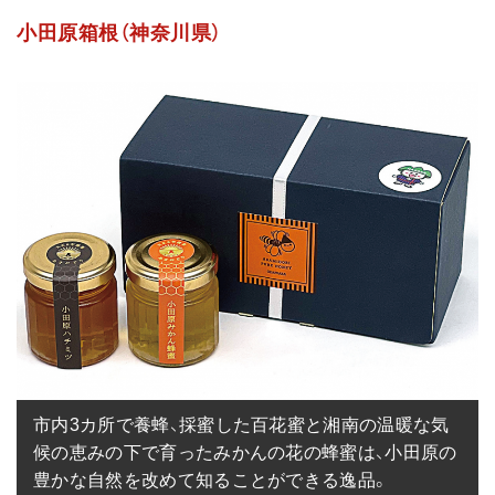
小田原箱根（神奈川県）
市内3カ所で養蜂、採蜜した百花蜜と湘南の温暖な気
候の恵みの下で育ったみかんの花の蜂蜜は、小田原の
豊かな自然を改めて知ることができる逸品。