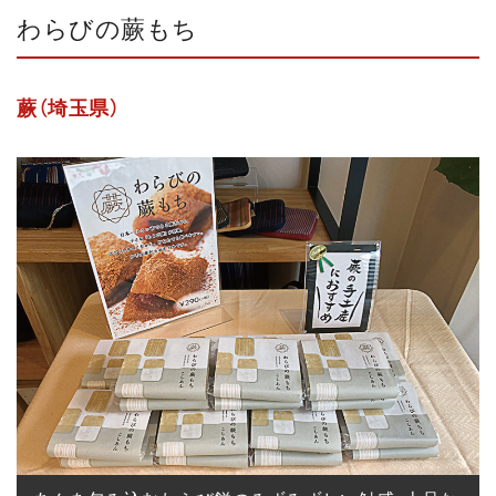
わらびの蕨もち
蕨（埼玉県）