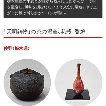
栃木県産の小麦と夕顔から粉末にしたかんぴょう粉
を配合し、風味を損なわないよう入念に製造。ゆで上
がった麺は滑らかかつコシが強い。
「天明鋳物」の茶の湯釜、花瓶、香炉
佐野（栃木県）