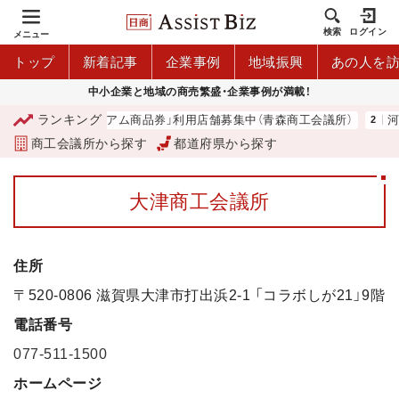
検索
ログイン
メニュー
トップ
新着記事
企業事例
地域振興
あの人を
中小企業と地域の商売繁盛・企業事例が満載！
ランキング
「青森市プレミアム商品券」利用店舗募集中（青森商工会議所）
河内
商工会議所から探す
都道府県から探す
大津商工会議所
住所
〒520-0806 滋賀県大津市打出浜2-1 「コラボしが21」9階
電話番号
077-511-1500
ホームページ