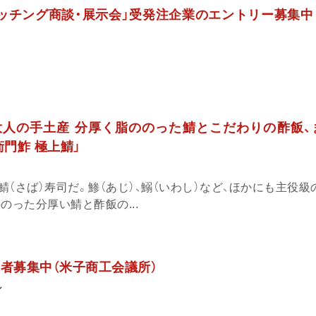
マッチング商談・展示会」受発注企業のエントリー募集中
人の手土産 分厚く脂ののった鯖とこだわりの酢飯、
衛門鮓 極上鯖」
（さば）寿司だ。鯵（あじ）、鰯（いわし）など、ほかにも主役級
のった分厚い鯖と酢飯の...
講者募集中（米子商工会議所）
ン