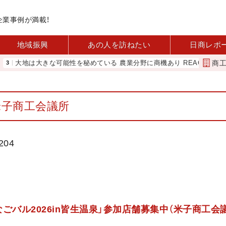
企業事例が満載！
地域振興
あの人を訪ねたい
日商レポ
商
は大きな可能性を秘めている 農業分野に商機あり REACT
アップル
米子商工会議所
204
よなごバル2026in皆生温泉」参加店舗募集中（米子商工会