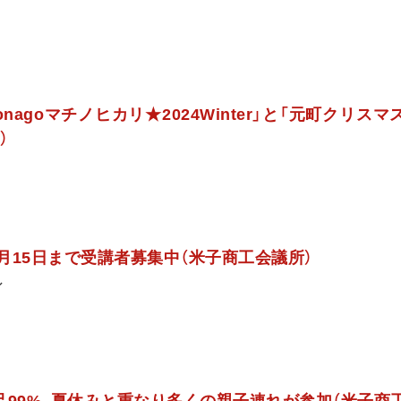
Yonagoマチノヒカリ★2024Winter」と「元町クリス
）
2月15日まで受講者募集中（米子商工会議所）
ン