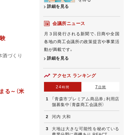
詳細を見る
会議所ニュース
月３回発行される新聞で、日商や全国
験
各地の商工会議所の政策提言や事業活
動が満載です。
本酒づくり
詳細を見る
アクセス ランキング
24
7
時間
日間
まる～（米
「青森市プレミアム商品券」利用店
舗募集中（青森商工会議所）
河内 大和
大地は大きな可能性を秘めている
農業分野に商機あり REACT