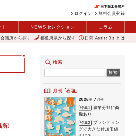
ログイン
無料会員登録
ート
NEWS
セレクション
コラム
工会議所から探す
都道府県から探す
日商 Assist Biz とは
パイ
外国人雇用状況を公表 過去最多、257万人に 厚労省
「あっ
検索
検索
月刊 「石垣」
2026
7
年
月号
農業分野に商
特集1
機あり
ブランディン
特集2
議所）
グで大きな付加価値
を得る