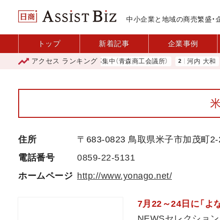
中小企業と地域の商売繁盛・
トップ
新着記事
企業事例
アクセス
ランキング
ミアム商品券」利用店舗募集中（青森商工会議所）
河内 大和
大地
住所
〒683-0823 鳥取県米子市加茂町2-
電話番号
0859-22-5131
ホームページ
http://www.yonago.net/
7月22～24日に「
NEWSセレクション