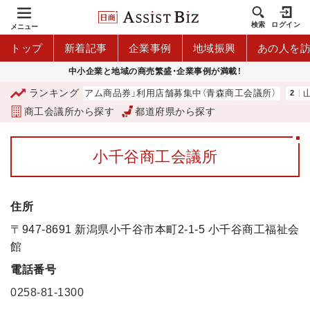
検索
ログイン
メニュー
トップ
新着記事
企業事例
地域振興
あの人を
中小企業と地域の商売繁盛・企業事例が満載！
ランキング
「青森市プレミアム商品券」利用店舗募集中（青森商工会議所）
山中
商工会議所から探す
都道府県から探す
小千谷商工会議所
住所
〒947-8691 新潟県小千谷市本町2-1-5 小千谷商工福祉会
館
電話番号
0258-81-1300