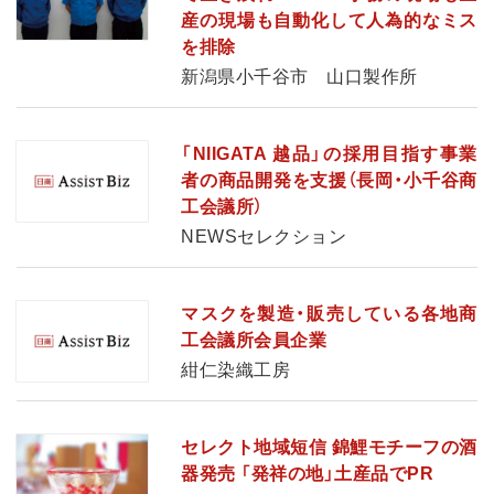
産の現場も自動化して人為的なミス
を排除
新潟県小千谷市 山口製作所
「NIIGATA 越品」の採用目指す事業
者の商品開発を支援（長岡・小千谷商
工会議所）
NEWSセレクション
マスクを製造・販売している各地商
工会議所会員企業
紺仁染織工房
セレクト地域短信 錦鯉モチーフの酒
器発売 「発祥の地」土産品でPR