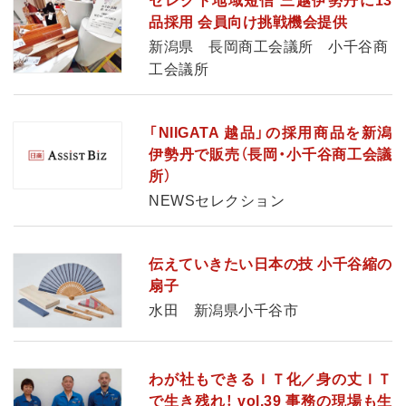
セレクト地域短信 三越伊勢丹に13
品採用 会員向け挑戦機会提供
新潟県 長岡商工会議所 小千谷商
工会議所
「NIIGATA 越品」の採用商品を新潟
伊勢丹で販売（長岡・小千谷商工会議
所）
NEWSセレクション
伝えていきたい日本の技 小千谷縮の
扇子
水田 新潟県小千谷市
わが社もできるＩＴ化／身の丈ＩＴ
で生き残れ！ vol.39 事務の現場も生