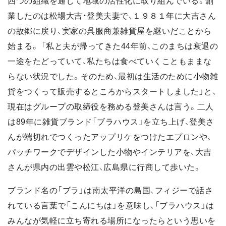
四つの組織を通じて地域の活性化に取り組んでいる。創
業したのは松場大吉・登美夫妻で、１９８１年に大吉さん
の故郷に戻り、実家の呉服商兼雑貨屋を継いだことから
始まる。 「私と夫が帰ってきた44年前、このまちは衰退の
一途をたどっていて、私たちは食べていくこともままな
らない状況でした。そのため、最初は生活のために小物雑
貨をつくって販売するところからスタートしました」と、
現在はグループの取締役を務める登美さんは言う。二人
は89年に雑貨ブランド「ブラハウス」を立ち上げ、登美さ
んが端切れでつくったアップリケをつけたエプロンや、
パッチワークでデザインした小物やインテリアを、大吉
さんが県内の出雲や松江、広島県に行商して歩いた。
ブランド名の「ブラ」は南太平洋の島国、フィジーで話さ
れている言葉で「こんにちは」を意味し、「ブラハウス」は
みんなが気軽に立ち寄れる場所になったらという思いを