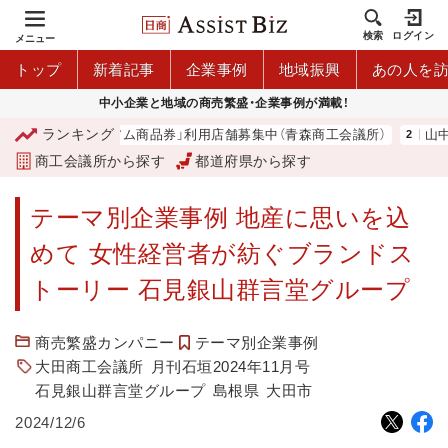
検索
ログイン
メニュー
トップ
新着記事
企業事例
地域振興
あの人を
中小企業と地域の商売繁盛・企業事例が満載！
ランキング
青森市プレミアム商品券」利用店舗募集中（青森商工会議所）
山中伸弥
商工会議所から探す
都道府県から探す
テーマ別企業事例 地産に思いを込
めて 女性経営者が紡ぐブランドス
トーリー 石見銀山群言堂グループ
商売繁盛カンパニー
テーマ別企業事例
大田商工会議所
月刊石垣2024年11月号
石見銀山群言堂グループ
島根県
大田市
2024/12/6