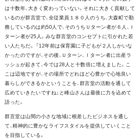
は十数年、大きく変わっていない。それに大きく貢献して
いるのが群言堂で、全従業員１８０人のうち、大森町で勤
務しているのは約50人で、そのうちＵターン者が６人、Ｉ
ターン者が25人。みな群言堂のコンセプトに引かれた若
い人たちだ。 「12年前は保育園に子どもが２人しかいな
かったのですが、その後、Ｕターン、Ｉターン者に出産ラ
ッシュが起きて、今では28人と十数倍に増えました。こ
こは辺地ですが、その場所でどれほど心豊かで心地良い
暮らしができるかということを、群言堂の活動を通して
広めていきたいですね」と峰山さんは最後に力を込めて
語った。
群言堂は山間の小さな地域に根差したビジネスを通し
て、精神的に豊かなライフスタイルを提供していくこと
を目指している。