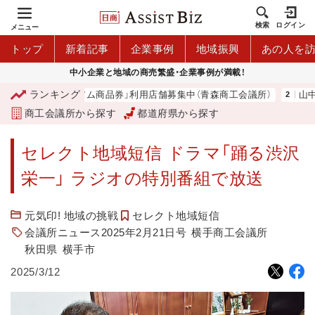
検索
ログイン
メニュー
トップ
新着記事
企業事例
地域振興
あの人を
中小企業と地域の商売繁盛・企業事例が満載！
ランキング
「青森市プレミアム商品券」利用店舗募集中（青森商工会議所）
山中伸
商工会議所から探す
都道府県から探す
セレクト地域短信 ドラマ「踊る渋沢
栄一」 ラジオの特別番組で放送
元気印! 地域の挑戦
セレクト地域短信
会議所ニュース2025年2月21日号
横手商工会議所
秋田県
横手市
2025/3/12