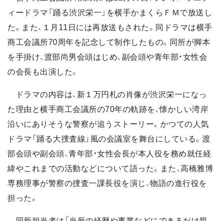
ィードラマ「踊る渋沢栄一」を横手かまくらＦＭで放送し
た。また、１月11日には再放送もされた。同ドラマは横手
商工会議所70周年を記念して制作したもの。同所が脚本
を手掛け、渡部尚男会頭はじめ、副会頭や青年部・女性会
の会長も出演した。
ドラマの内容は、新１万円札の肖像が渋沢栄一になっ
た理由と横手商工会議所の70年の軌跡を、懐かしい湾岸
沿いにありそうな警察が追うストーリー。かつての人気
ドラマ「踊る大捜査線」風の会議室を舞台にしている。渡
部会頭や副会頭、青年部・女性会長が本人役を務め就任経
緯やこれまでの活動などについて語った。また、高橋雅博
専務理事が警察の捜査一課長役を演じ、物語の進行役を
担った。
同所担当者は「当所の経歴や事業などにできるだけ親