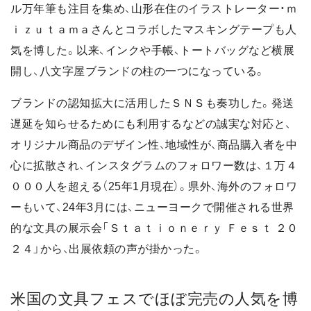
ル万年筆も注目を集め、山形在住のイラストレーター・ｍ
ｉｚｕｔａｍａさんとコラボしたマスキングテープも人
気を博した。以来、インクや手帳、トートバッグなど横展
開し、八文字屋ブランドの柱の一つになっている。
ブランドの認知拡大に活用したＳＮＳも奏功した。発送
遅延を知らせるためにも利用するなどの誠実な対応と、
オリジナル商品のデザイン性、地域性が、商品購入者を中
心に拡散され、インスタグラムのフォロワー数は、１万４
０００人を超える（25年1月現在）。県外、海外のフォロワ
ーもいて、24年3月には、ニューヨークで開催される世界
的な文具の展示会「Ｓｔａｔｉｏｎｅｒｙ Ｆｅｓｔ ２０
２４」から、出展依頼の声が掛かった。
米国の文具フェスでほぼ完売の人気を博