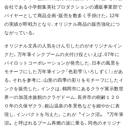
会社である小学館集英社プロダクションの通販事業部で
バイヤーとして商品企画・販売を数多く手掛けた。12年
の実績が即戦力となり、オリジナル商品の販売強化につ
ながっている。
オリジナル文具の人気をけん引したのがオリジナルイン
クだ。万年筆インクブームの火付け役といえば、07年に
パイロットコーポレーションが発売した、日本の風景を
モチーフにした万年筆インク「色彩雫（いろしずく）」があ
る。それを参考に、山形の四季の彩りをモチーフにしたイ
ンクを販売した。インクは、鶴岡市にあるクラゲ展示数世
界一の加茂水族館のクラゲドーム、長井市の樹齢１２０
０年の久保ザクラ、銀山温泉の冬景色などを細やかに表
現し、インパクトを与えた。これが〝インク沼〟〝万年筆
沼〟と呼ばれるブーム再燃の波に乗る。同色のオリジナ