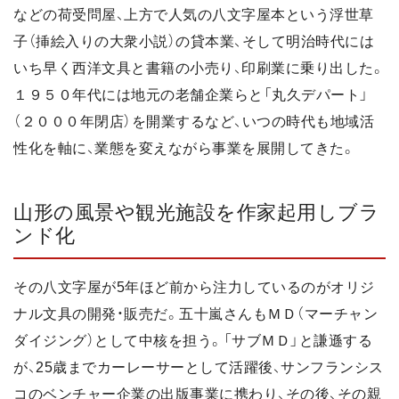
などの荷受問屋、上方で人気の八文字屋本という浮世草
子（挿絵入りの大衆小説）の貸本業、そして明治時代には
いち早く西洋文具と書籍の小売り、印刷業に乗り出した。
１９５０年代には地元の老舗企業らと「丸久デパート」
（２０００年閉店）を開業するなど、いつの時代も地域活
性化を軸に、業態を変えながら事業を展開してきた。
山形の風景や観光施設を作家起用しブラ
ンド化
その八文字屋が5年ほど前から注力しているのがオリジ
ナル文具の開発・販売だ。五十嵐さんもＭＤ（マーチャン
ダイジング）として中核を担う。「サブＭＤ」と謙遜する
が、25歳までカーレーサーとして活躍後、サンフランシス
コのベンチャー企業の出版事業に携わり、その後、その親