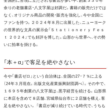
全国的に苦境に立たされる書店が多い中、創業３３０年
余りの老舗書店・八文字屋は好調だ。書籍の販売だけでは
なく、オリジナル商品の開発・販売を強化し、今や全国に
ファンを持つ。２０２４年８月に出展した、ニューヨーク
の世界的な文具の展示会「Ｓｔａｔｉｏｎｅｒｙ Ｆｅｓ
ｔ ２０２４」でも好評を博した。山形から世界へ、その勢
いに拍車を掛ける。
「本＋α」で客足を絶やさない
今や「書店ゼロ」という自治体は、全国の27・７％に上る
（24年３月現在。出版文化産業振興財団調べ）。その中で、
１６９５年創業の八文字屋は、黒字経営を続ける。山形県
に本店を含めて８店舗、宮城県仙台市に２店舗を構え、客
足を絶やさない。 「書店が減り続けている時代で、うちも