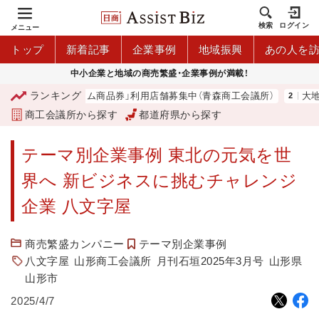
検索
ログイン
メニュー
トップ
新着記事
企業事例
地域振興
あの人を
中小企業と地域の商売繁盛・企業事例が満載！
ランキング
「青森市プレミアム商品券」利用店舗募集中（青森商工会議所）
大地は大
商工会議所から探す
都道府県から探す
テーマ別企業事例 東北の元気を世
界へ 新ビジネスに挑むチャレンジ
企業 八文字屋
商売繁盛カンパニー
テーマ別企業事例
八文字屋
山形商工会議所
月刊石垣2025年3月号
山形県
山形市
2025/4/7