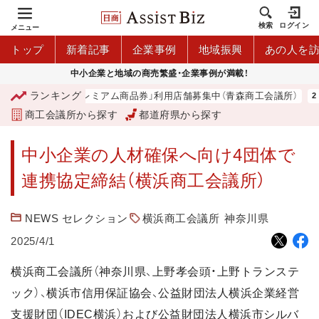
検索
ログイン
メニュー
トップ
新着記事
企業事例
地域振興
あの人を
中小企業と地域の商売繁盛・企業事例が満載！
ランキング
「青森市プレミアム商品券」利用店舗募集中（青森商工会議所）
商工会議所から探す
都道府県から探す
中小企業の人材確保へ向け4団体で
連携協定締結（横浜商工会議所）
NEWS セレクション
横浜商工会議所
神奈川県
2025/4/1
横浜商工会議所（神奈川県、上野孝会頭・上野トランステ
ック）、横浜市信用保証協会、公益財団法人横浜企業経営
支援財団（IDEC横浜）および公益財団法人横浜市シルバ