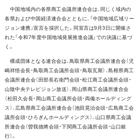
中国地域内の各県商工会議所連合会は、同じく域内の
各県および中国経済連合会とともに、「中国地域広域リー
ジョン連携」宣言を採択した。同宣言は9月3日に開催さ
れた「令和7年度中国地域発展推進会議」での決議に基づ
く。
構成団体となる連合会は、鳥取県商工会議所連合会（児
嶋祥悟会長・鳥取商工会議所会頭・鳥取瓦斯）、島根県商工
会議所連合会（田部長右衛門会頭・松江商工会議所会頭・
山陰中央テレビジョン放送）、岡山県商工会議所連合会
（松田久会長・岡山商工会議所会頭・両備ホールディング
ス）、広島県商工会議所連合会（池田晃治会頭・広島商工会
議所会頭・ひろぎんホールディングス）、山口県商工会議
所連合会（曽我德將会頭・下関商工会議所会頭・山口銀
行）。