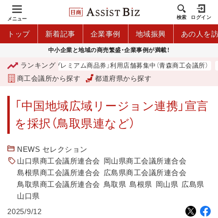
検索
ログイン
メニュー
トップ
新着記事
企業事例
地域振興
あの人を
中小企業と地域の商売繁盛・企業事例が満載！
ランキング
「青森市プレミアム商品券」利用店舗募集中（青森商工会議所）
商工会議所から探す
都道府県から探す
「中国地域広域リージョン連携」宣言
を採択（鳥取県連など）
NEWS セレクション
山口県商工会議所連合会
岡山県商工会議所連合会
島根県商工会議所連合会
広島県商工会議所連合会
鳥取県商工会議所連合会
鳥取県
島根県
岡山県
広島県
山口県
2025/9/12