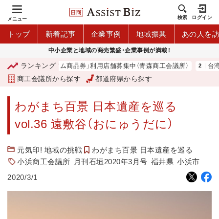
検索
ログイン
メニュー
トップ
新着記事
企業事例
地域振興
あの人を
中小企業と地域の商売繁盛・企業事例が満載！
ランキング
「青森市プレミアム商品券」利用店舗募集中（青森商工会議所）
台湾2
商工会議所から探す
都道府県から探す
わがまち百景 日本遺産を巡る
vol.36 遠敷谷（おにゅうだに）
元気印! 地域の挑戦
わがまち百景 日本遺産を巡る
小浜商工会議所
月刊石垣2020年3月号
福井県
小浜市
2020/3/1