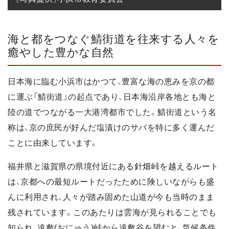
海と都をつなぐ鯖街道を往来する人々を
癒やした豊かな自然
日本海に臨む小浜市はかつて、豊富な海の恵みを京の都
に運ぶ「鯖街道」の起点であり、日本海沿岸各地とも海と
陸の道でつながる一大港湾都市でした。鯖街道という名
称は、京の庶民が好んだ塩漬けのサバを特に多く運んだ
ことに由来しています。
福井県と滋賀県の県境付近にある針畑峠を越えるルート
は、京都への最短ルートだったために険しいながらも盛
んに利用され、人々が踏み固めた山道が今も当時のまま
残されています。このあたりは雲海が見られることでも
知られ、遠敷(おにゅう)峠から遠敷谷を望むと、気候条件