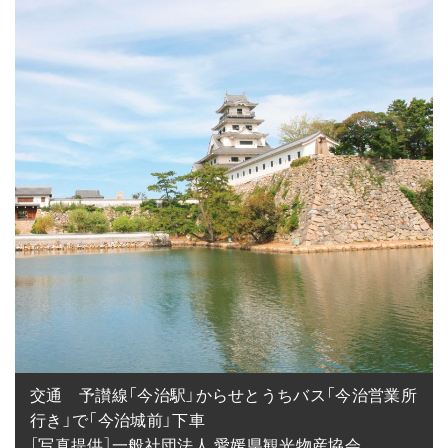
交通　予讃線「今治駅」からせとうちバス「今治営業所
行き」で「今治城前」下車

［写真提供］一般社団法人 愛媛県観光物産協会