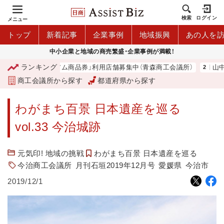
検索
ログイン
メニュー
トップ
新着記事
企業事例
地域振興
あの人を
中小企業と地域の商売繁盛・企業事例が満載！
ランキング
「青森市プレミアム商品券」利用店舗募集中（青森商工会議所）
山中伸
商工会議所から探す
都道府県から探す
わがまち百景 日本遺産を巡る
vol.33 今治城跡
元気印! 地域の挑戦
わがまち百景 日本遺産を巡る
今治商工会議所
月刊石垣2019年12月号
愛媛県
今治市
2019/12/1