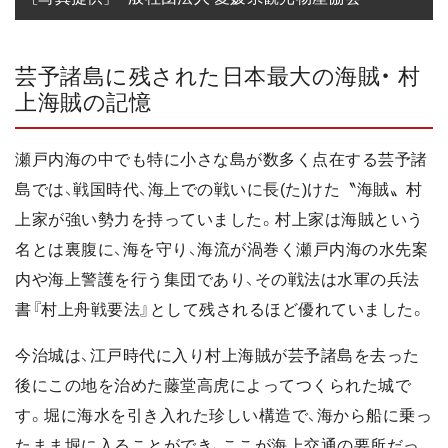
芸予諸島に残された日本最大の海賊・ 村
上海賊の記憶
瀬戸内海の中でも特に小さな島が数多く点在する芸予諸
島では、戦国時代、海上での戦いに長(た)けた〝海賊〟村
上家が強い勢力を持っていました。村上家は海賊という
名とは裏腹に、海を守り、海流が渦巻く瀬戸内海の水先案
内や海上警護を行う集団であり、その戦法は水軍の兵法
書『村上舟戦要法』として残されるほど優れていました。
今治城は、江戸時代に入り村上海賊が芸予諸島を去った
後にこの地を治めた藤堂高虎によってつくられた城で
す。堀に海水を引き入れた珍しい構造で、海から船に乗っ
たまま堀に入ることができ、ここが海上交通の要所だっ