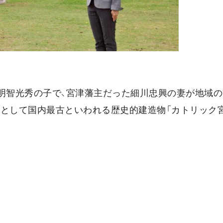
。明智光秀の子で、宮津藩主だった細川忠興の妻が地域
堂として国内最古といわれる歴史的建造物「カトリック