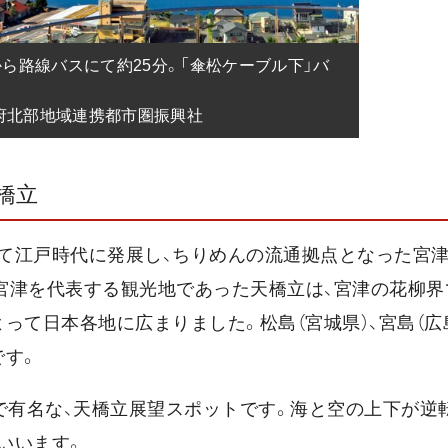
ら路線バスにて約25分。「傘松ケーブル下」バ
都府北部地域連携都市圏振興社
橋立
て江戸時代に発展し、ちりめんの流通拠点となった宮
宮津を代表する観光地であった天橋立は、宮津の花柳界
って日本各地に広まりました。松島（宮城県）、宮島（広
です。
で有名な、天橋立展望スポットです。海と空の上下が逆
いいます。