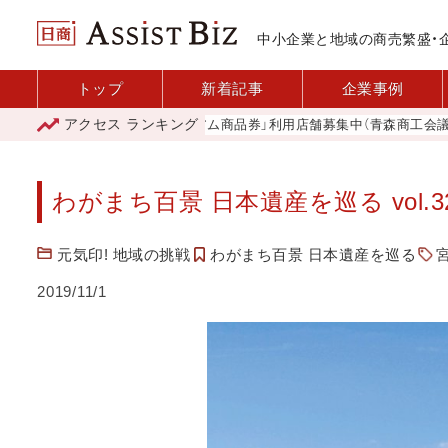
中小企業と地域の商売繁盛・
トップ
新着記事
企業事例
アクセス
ランキング
「青森市プレミアム商品券」利用店舗募集中（青森商工会議所）
わがまち百景 日本遺産を巡る vol.
元気印! 地域の挑戦
わがまち百景 日本遺産を巡る
2019/11/1