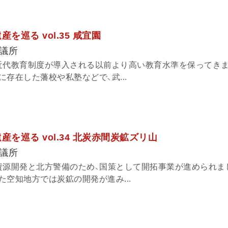
を巡る vol.35 咸宜園
議所
近代教育制度が導入される以前より高い教育水準を保ってきま
存在した藩校や私塾などで、武...
産を巡る vol.34 北炭赤間炭鉱ズリ山
議所
資源開発と北方警備のため、国策として開拓事業が進められま
空知地方では炭鉱の開発が進み...