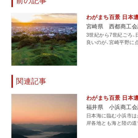
前の記事
わがまち百景 日本遺産
宮崎県 西都商工会
3世紀から7世紀ごろ
良いのが、宮崎平野に点
関連記事
わがまち百景 日本遺産
福井県 小浜商工会
日本海に臨む小浜市は
岸各地とも海と陸の道で