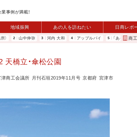
企業事例が満載！
地域振興
あの人を訪ねたい
日商レポ
商
山中伸弥
河内 大和
アップルパイ
「あったらいいね」を商
32 天橋立・傘松公園
宮津商工会議所
月刊石垣2019年11月号
京都府
宮津市