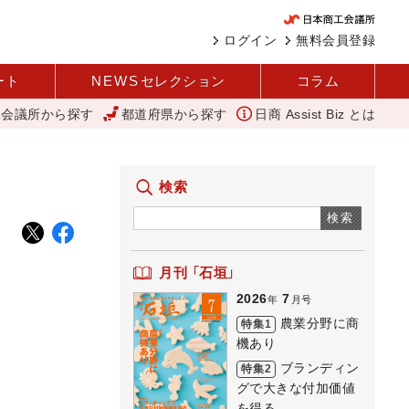
ログイン
無料会員登録
ート
NEWS
セレクション
コラム
工会議所から探す
都道府県から探す
日商 Assist Biz とは
品化 視点を変えて壁を越える女性経営者 西谷
11月4日に「令和5年度
検索
検索
月刊 「石垣」
2026
7
年
月号
農業分野に商
特集1
機あり
ブランディン
特集2
グで大きな付加価値
を得る