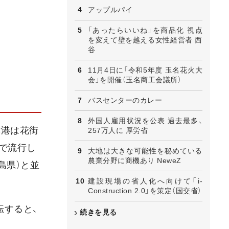
アップルパイ
「あったらいいね」を商品化 視点
を変えて壁を越える女性経営者 西
谷
11月4日に「令和5年度 玉名花火大
会」を開催（玉名商工会議所）
バスセンターのカレー
外国人雇用状況を公表 過去最多、
津港は花街
257万人に 厚労省
で流行し
大地は大きな可能性を秘めている
農業分野に商機あり NeweZ
島県）と並
建設現場の省人化へ向けて「i-
Construction 2.0」を策定（国交省）
転すると、
続きを見る