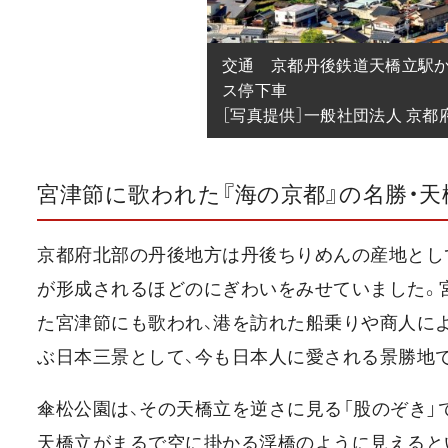
交通　京都丹後鉄道天橋立駅か
ス停下車

［写真提供］一般社団法人 京
宮津節に歌われた『海の京都』の名勝・天
京都府北部の丹後地方は丹後ちりめんの産地とし
が形成されるほどのにぎわいをみせていました。
た宮津節にも歌われ、港を訪れた船乗りや商人によ
ぶ日本三景として、今も日本人に愛される景勝地
傘松公園は、その天橋立を逆さに見る「股のぞき」
天橋立がまるで空に掛かる浮橋のように見えると