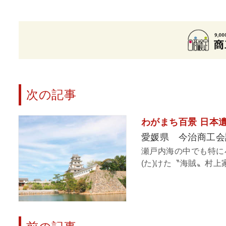
次の記事
わがまち百景 日本遺産
愛媛県 今治商工会
瀬戸内海の中でも特に
(た)けた〝海賊〟村上