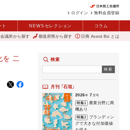
ログイン
無料会員登録
ート
NEWS
セレクション
コラム
工会議所から探す
都道府県から探す
日商 Assist Biz とは
文
「あったらいいね」を商品化 視点を変えて壁を越える女性経営者 
を 二
検索
検索
月刊 「石垣」
2026
7
年
月号
農業分野に商
特集1
機あり
ブランディン
特集2
グで大きな付加価値
を得る