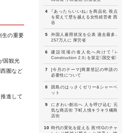
「あったらいいね」を商品化 視点
を変えて壁を越える女性経営者 西
谷
外国人雇用状況を公表 過去最多、
創生の重要
257万人に 厚労省
建設現場の省人化へ向けて「i-
Construction 2.0」を策定（国交省）
が国観光
[今月のテーマ]商業登記の申請の
関西圏など
必要性について
因島のはっさくゼリー&シャーベ
ット
を推進して
にぎわい創出へ 人を呼び込む 元
気な商店街 下町人情キラキラ橘商
店街
時代の変化を捉える 燕YEGのチャ