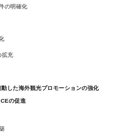
件の明確化
化
の拡充
と連動した海外観光プロモーションの強化
ICEの促進
築