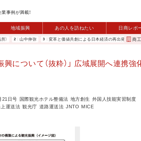
企業事例が満載！
地域振興
あの人を訪ねたい
日商レポ
商
山中伸弥
変革と価値共創による日本経済の再出発 小林会頭 所信全
興について（抜粋）」 広域展開へ連携強化
月21日号
国際観光ホテル整備法
地方創生
外国人技能実習制度
海上運送法
観光庁
道路運送法
JNTO
MICE