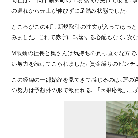
同社は、一関市藤沢町の工場を譲り受けて改造。
の遅れから売上が伸びずに足踏み状態でした。
ところがこの4月、新規取引の注文が入ってほっ
みました。これで赤字に転落する心配もなく、次
M製麺の社長と奥さんは気持ちの真っ直ぐな方で
い努力を続けてこられました。資金繰りのピンチは
この経緯の一部始終を見てきて感じるのは、運の
の努力は予想外の形で報われる。 「因果応報」、