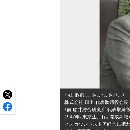
小山 政彦（こやま・まさひこ）

株式会社 風土 代表取締役会長

（前 船井総合研究所 代表取締役
1947年、東京生まれ。開成高
ィスカウントストア経営に携わ