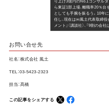
り上げ3億円のNo.1コンサル
ら東証1部上場、離職率20％台
としても手腕を振るう。10年
任し、現在は㈱風土代表取締役
メント』（講談社）、『9割の会
お問い合せ先
社名：株式会社 風土
TEL：03-5423-2323
担当：髙橋
この記事をシェアする