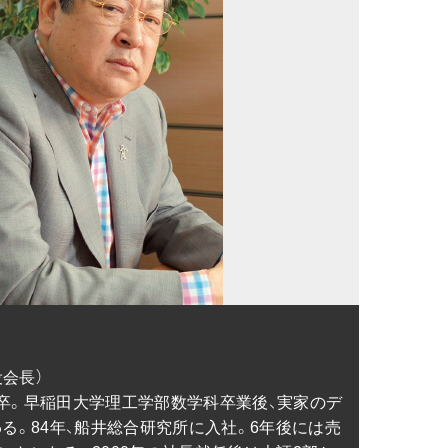
会長）

校卒。早稲田大学理工学部数学科卒業後、実家のデ
る。84年、船井総合研究所に入社。6年後には売