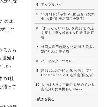
い人がなぜ
アップルパイ
11月4日に「令和5年度 玉名花火大
会」を開催（玉名商工会議所）
たのは、
「あったらいいね」を商品化 視点
契約して
を変えて壁を越える女性経営者 西
谷
外国人雇用状況を公表 過去最多、
さる方も
257万人に 厚労省
。激減す
バスセンターのカレー
でした。
建設現場の省人化へ向けて「i-
Construction 2.0」を策定（国交省）
中の1社
大地は大きな可能性を秘めている
が通って
農業分野に商機あり NeweZ
続きを見る