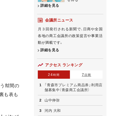
詳細を見る
会議所ニュース
月３回発行される新聞で、日商や全国
各地の商工会議所の政策提言や事業活
動が満載です。
詳細を見る
アクセス ランキング
24
7
時間
日間
「青森市プレミアム商品券」利用店
いう幇間の
舗募集中（青森商工会議所）
裏も表も
山中伸弥
河内 大和