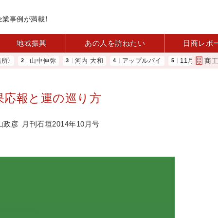
企業事例が満載！
地域振興
あの人を訪ねたい
日商レポ
商
山中伸弥
河内 大和
アップルパイ
11月4日に「令和5年
果応報と運の巡り方
山政彦
月刊石垣2014年10月号