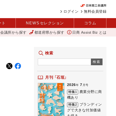
ログイン
無料会員登録
ート
NEWS
セレクション
コラム
工会議所から探す
都道府県から探す
日商 Assist Biz とは
度 玉名花火大会」を開催（玉名商工会議所）
「あったらいいね」を商品化
検索
検索
月刊 「石垣」
2026
7
年
月号
農業分野に商
特集1
機あり
ブランディン
特集2
グで大きな付加価値
を得る