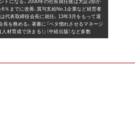
タントになる。2000年の社長就任後は大証2部か
を6％までに改善、賞与支給No.1企業など経営者
には代表取締役会長に就任。13年3月をもって退
会長を務める。著書に『ベタ惚れさせるマネージ
社は人材育成で決まる！』（中経出版）など多数