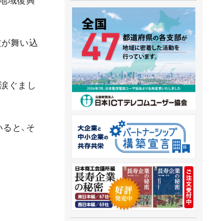
地域復興
文が舞い込
、涙ぐまし
ると、そ