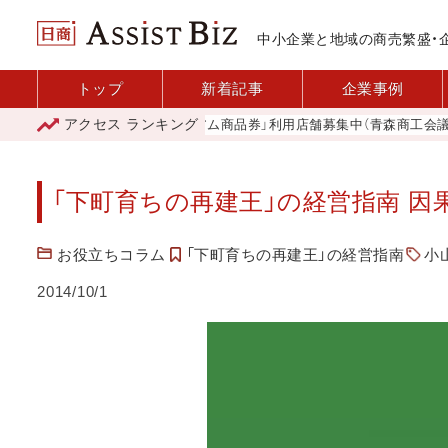
中小企業と地域の商売繁盛・
トップ
新着記事
企業事例
アクセス
ランキング
「青森市プレミアム商品券」利用店舗募集中（青森商工会議所）
「下町育ちの再建王」の経営指南 因
お役立ちコラム
「下町育ちの再建王」の経営指南
小
2014/10/1