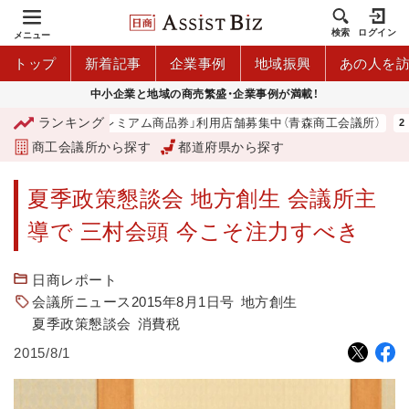
検索
ログイン
メニュー
トップ
新着記事
企業事例
地域振興
あの人を
中小企業と地域の商売繁盛・企業事例が満載！
ランキング
「青森市プレミアム商品券」利用店舗募集中（青森商工会議所）
商工会議所から探す
都道府県から探す
夏季政策懇談会 地方創生 会議所主
導で 三村会頭 今こそ注力すべき
日商レポート
会議所ニュース2015年8月1日号
地方創生
夏季政策懇談会
消費税
2015/8/1