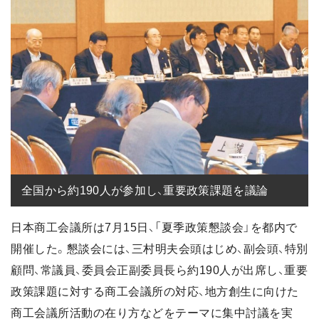
全国から約190人が参加し、重要政策課題を議論
日本商工会議所は7月15日、「夏季政策懇談会」を都内で
開催した。懇談会には、三村明夫会頭はじめ、副会頭、特別
顧問、常議員、委員会正副委員長ら約190人が出席し、重要
政策課題に対する商工会議所の対応、地方創生に向けた
商工会議所活動の在り方などをテーマに集中討議を実