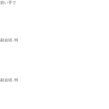
の担い手で
、副会頭、特
、副会頭、特