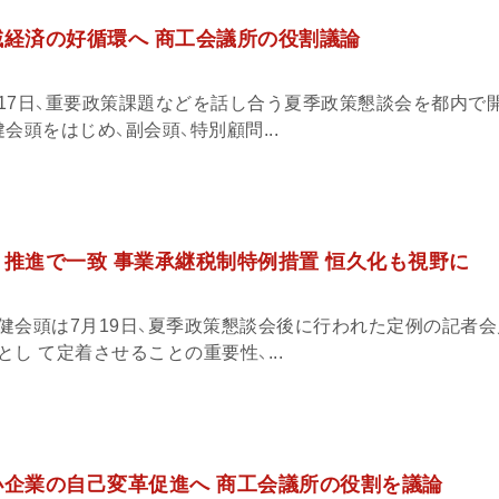
域経済の好循環へ 商工会議所の役割議論
17日、重要政策課題などを話し合う夏季政策懇談会を都内で
会頭をはじめ、副会頭、特別顧問...
引推進で一致 事業承継税制特例措置 恒久化も視野に
健会頭は7月19日、夏季政策懇談会後に行われた定例の記者会
し て定着させることの重要性、...
小企業の自己変革促進へ 商工会議所の役割を議論