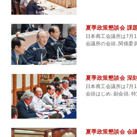
夏季政策懇談会 課
日本商工会議所は7月1
会議所の会頭、関係委員
夏季政策懇談会 深
日本商工会議所は7月1
会頭はじめ、副会頭、特別
夏季政策懇談会 会