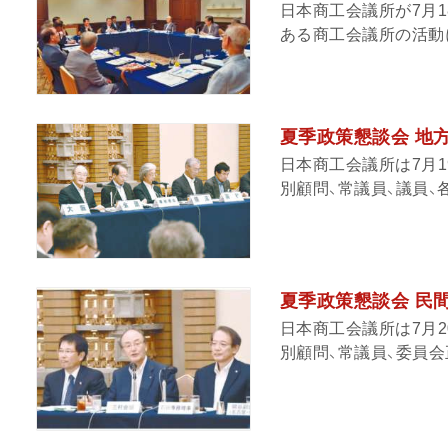
日本商工会議所が7月
ある商工会議所の活動に
夏季政策懇談会 地
日本商工会議所は7月1
別顧問、常議員、議員、各
夏季政策懇談会 民
日本商工会議所は7月2
別顧問、常議員、委員会正