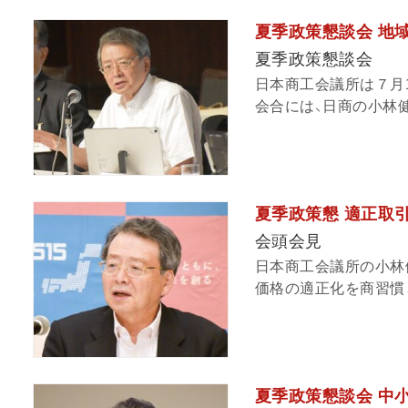
夏季政策懇談会 地
夏季政策懇談会
日本商工会議所は７月
会合には、日商の小林健
夏季政策懇 適正取
会頭会見
日本商工会議所の小林
価格の適正化を商習慣と
夏季政策懇談会 中