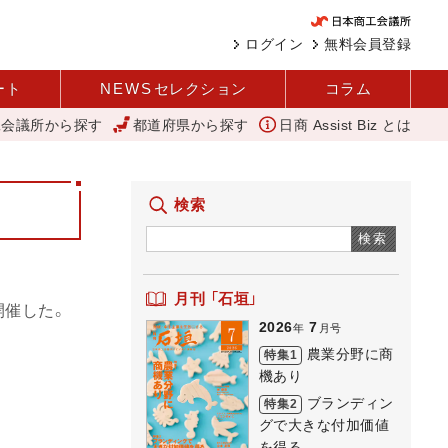
ログイン
無料会員登録
ート
NEWS
セレクション
コラム
工会議所から探す
都道府県から探す
日商 Assist Biz とは
を商品化 視点を変えて壁を越える女性経営者 西谷
バスセンターのカ
検索
検索
月刊 「石垣」
開催した。
2026
7
年
月号
農業分野に商
特集1
機あり
ブランディン
特集2
グで大きな付加価値
を得る