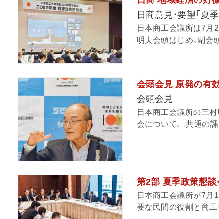
日商 地域経済の好
日商意見・要望「夏
日本商工会議所は7月
明夫会頭はじめ、副会頭、
会頭会見 原発の有
会頭会見
日本商工会議所の三村
会について、「共通の課
第2部 夏季政策懇
日本商工会議所が7月
要な民間の役割と商工会