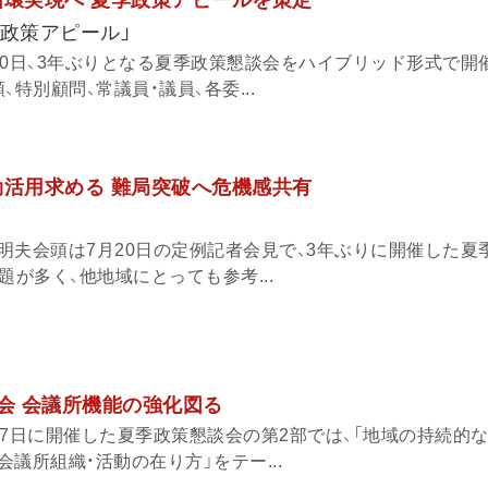
循環実現へ 夏季政策アピールを策定
季政策アピール」
20日、3年ぶりとなる夏季政策懇談会をハイブリッド形式で開
特別顧問、常議員・議員、各委...
効活用求める 難局突破へ危機感共有
明夫会頭は7月20日の定例記者会見で、3年ぶりに開催した夏
題が多く、他地域にとっても参考...
談会 会議所機能の強化図る
17日に開催した夏季政策懇談会の第2部では、「地域の持続的
議所組織・活動の在り方」をテー...