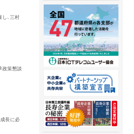
催し、三村
季政策懇談
な成長に必