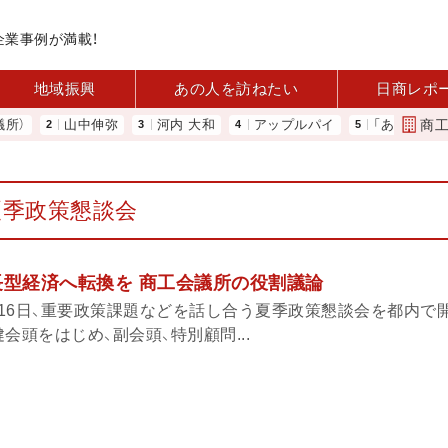
企業事例が満載！
地域振興
あの人を訪ねたい
日商レポ
商
山中伸弥
河内 大和
アップルパイ
「あったらいいね」
夏季政策懇談会
長型経済へ転換を 商工会議所の役割議論
16日、重要政策課題などを話し合う夏季政策懇談会を都内で
会頭をはじめ、副会頭、特別顧問...