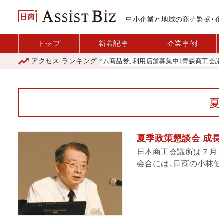
中小企業と地域の商売繁盛・
トップ
新着記事
企業事例
アクセス
ランキング
「青森市プレミアム商品券」利用店舗募集中（青森商工会議所）
夏季政策懇談会 成
日本商工会議所は７月
会合には、日商の小林健