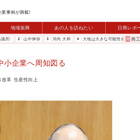
企業事例が満載！
地域振興
あの人を訪ねたい
日商レポ
商
山中伸弥
河内 大和
大地は大きな可能性を秘めている 農業
 中小企業へ周知図る
方改革
生産性向上