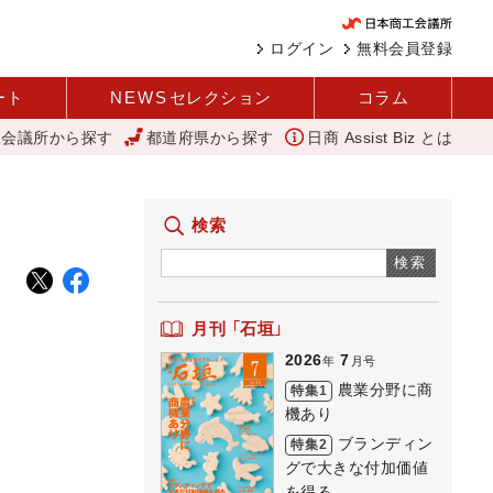
ログイン
無料会員登録
ート
NEWS
セレクション
コラム
工会議所から探す
都道府県から探す
日商 Assist Biz とは
分野に商機あり REACT
アップルパイ
外国人雇用状況を公表 
検索
検索
月刊 「石垣」
2026
7
年
月号
農業分野に商
特集1
機あり
ブランディン
特集2
グで大きな付加価値
を得る