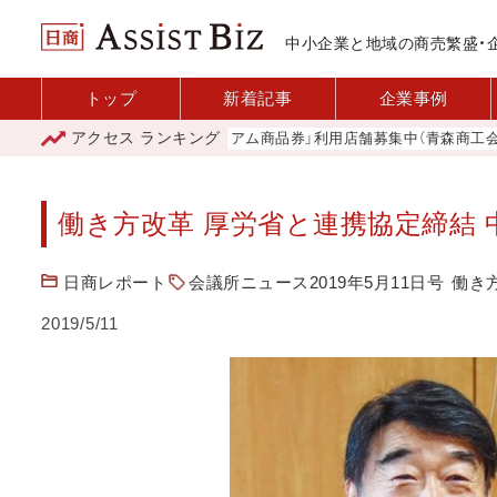
中小企業と地域の商売繁盛・
トップ
新着記事
企業事例
アクセス
ランキング
「青森市プレミアム商品券」利用店舗募集中（青森商工会議所）
働き方改革 厚労省と連携協定締結
日商レポート
会議所ニュース2019年5月11日号
働き
2019/5/11