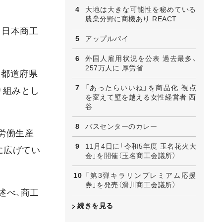
大地は大きな可能性を秘めている
農業分野に商機あり REACT
、日本商工
アップルパイ
外国人雇用状況を公表 過去最多、
257万人に 厚労省
、都道府県
「あったらいいね」を商品化 視点
り組みとし
を変えて壁を越える女性経営者 西
谷
バスセンターのカレー
労働生産
11月4日に「令和5年度 玉名花火大
に広げてい
会」を開催（玉名商工会議所）
「第3弾キラリンプレミアム応援
券」を発売（滑川商工会議所）
述べ、商工
続きを見る