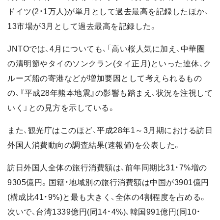
ドイツ(2・1万人)が単月として過去最高を記録したほか、
13市場が3月として過去最高を記録した。
JNTOでは、4月についても、「高い桜人気に加え、中華圏
の清明節やタイのソンクラン(タイ正月)といった連休、ク
ルーズ船の寄港などが増加要因として考えられるもの
の、『平成28年熊本地震』の影響も踏まえ、状況を注視して
いく」との見方を示している。
また、観光庁はこのほど、平成28年1～3月期における訪日
外国人消費動向の調査結果(速報値)を公表した。
訪日外国人全体の旅行消費額は、前年同期比31・7%増の
9305億円。国籍・地域別の旅行消費額は中国が3901億円
(構成比41・9%)と最も大きく、全体の4割程度を占める。
次いで、台湾1339億円(同14・4%)、韓国991億円(同10・