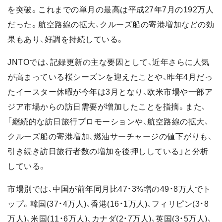
を突破。これまでの単月の最高は平成27年7月の192万人
だった。航空路線の拡大、クルーズ船の寄港増加などの効
果もあり、好調を持続している。
JNTOでは、記録更新の主な要因として、近年さらに人気
が高まっている桜シーズンを迎えたことや、昨年4月だっ
たイースター休暇が今年は3月となり、欧米市場や一部ア
ジア市場からの訪日需要が増加したことを指摘。また、
「継続的な訪日旅行プロモーションや、航空路線の拡大、
クルーズ船の寄港増加、燃油サーチャージの値下がりも、
引き続き訪日旅行者数の増加を後押ししている」と分析
している。
市場別では、中国が前年同月比47・3%増の49・8万人でト
ップ。韓国(37・4万人)、香港(16・1万人)、フィリピン(3・8
万人)、米国(11・6万人)、カナダ(2・7万人)、英国(3・5万人)、