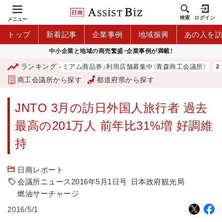
検索
ログイン
メニュー
トップ
新着記事
企業事例
地域振興
あの人を
中小企業と地域の商売繁盛・企業事例が満載！
ランキング
「青森市プレミアム商品券」利用店舗募集中（青森商工会議所）
商工会議所から探す
都道府県から探す
JNTO 3月の訪日外国人旅行者 過去
最高の201万人 前年比31%増 好調維
持
日商レポート
会議所ニュース2016年5月1日号
日本政府観光局
燃油サーチャージ
2016/5/1