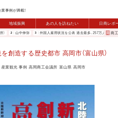
企業事例が満載！
地域振興
あの人を訪ねたい
日商レポ
商
中伸弥
外国人雇用状況を公表 過去最多、257万人に 厚労省
変革
を創造する歴史都市 高岡市（富山県）
産業観光 事例
高岡商工会議所
富山県
高岡市