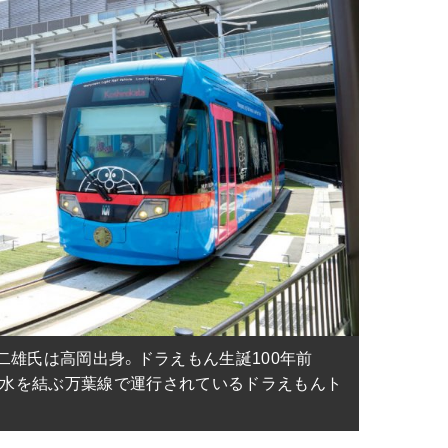
二雄氏は高岡出身。ドラえもん生誕100年前
―射水を結ぶ万葉線で運行されているドラえもんト