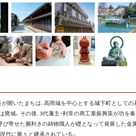
利長が開いたまちは、高岡城を中心とする城下町としての
は廃城。その後、3代藩主・利常の商工業振興策が功を奏
呼び寄せた腕利きの鋳物職人が礎となって発展した金属
た現代に脈々と継承されている。