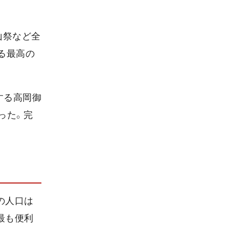
山祭など全
る最高の
する高岡御
った。完
の人口は
最も便利