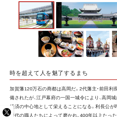
時を超えて人を魅了するまち
加賀藩120万石の商都は高岡だ。2代藩主・前田
備されたが、江戸幕府の一国一城令により、高岡城
経済の中心地として栄えることになる。利長公が
歴代の職人たちによって磨かれ、400年以上たっ