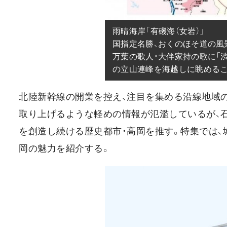
雨晴海岸「有磯海（女岩）」

国指定名勝、おくのほそ道の風景
万葉の歌人・大伴家持の歌に「渋
の立山連峰を海越しに眺める
北陸新幹線の開業を控え、注目を集める沿線地域
取り上げるような軽めの情報が氾濫しているが、石
を創造し続ける歴史都市・高岡を推す。特集では
岡の魅力を紹介する。