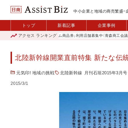
中小企業と地域の商売繁盛・
トップ
新着記事
企業事例
アクセス
ランキング
「青森市プレミアム商品券」利用店舗募集中（青森商工会議所）
山
北陸新幹線開業直前特集 新たな伝統
元気印! 地域の挑戦
北陸新幹線
月刊石垣2015年3月号
2015/3/1