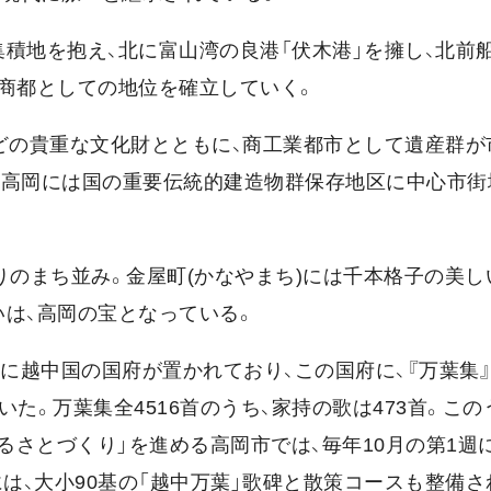
積地を抱え、北に富山湾の良港「伏木港」を擁し、北前
、商都としての地位を確立していく。
どの貴重な文化財とともに、商工業都市として遺産群が
る高岡には国の重要伝統的建造物群保存地区に中心市街
りのまち並み。金屋町(かなやまち)には千本格子の美し
は、高岡の宝となっている。
木に越中国の国府が置かれており、この国府に、『万葉集
た。万葉集全4516首のうち、家持の歌は473首。この
るさとづくり」を進める高岡市では、毎年10月の第1週に
は、大小90基の「越中万葉」歌碑と散策コースも整備さ