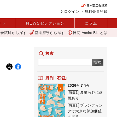
ログイン
無料会員登録
ート
NEWS
セレクション
コラム
工会議所から探す
都道府県から探す
日商 Assist Biz とは
と価値共創による日本経済の再出発 小林会頭 所信全文
にぎわい創出
検索
検索
月刊 「石垣」
2026
7
年
月号
農業分野に商
特集1
機あり
ブランディン
特集2
グで大きな付加価値
を得る