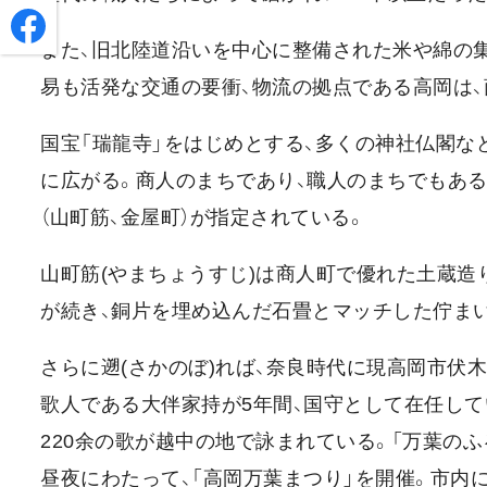
また、旧北陸道沿いを中心に整備された米や綿の集
易も活発な交通の要衝、物流の拠点である高岡は
国宝「瑞龍寺」をはじめとする、多くの神社仏閣な
に広がる。商人のまちであり、職人のまちでもあ
（山町筋、金屋町）が指定されている。
山町筋(やまちょうすじ)は商人町で優れた土蔵造
が続き、銅片を埋め込んだ石畳とマッチした佇まい
さらに遡(さかのぼ)れば、奈良時代に現高岡市伏
歌人である大伴家持が5年間、国守として在任してい
220余の歌が越中の地で詠まれている。「万葉のふ
昼夜にわたって、「高岡万葉まつり」を開催。市内に