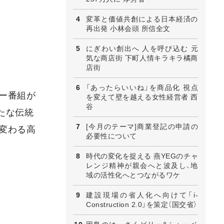
変革と価値共創による日本経済の
再出発 小林会頭 所信全文
にぎわい創出へ 人を呼び込む 元
気な商店街 下町人情キラキラ橘商
店街
「あったらいいね」を商品化 視点
ー番組が
を変えて壁を越える女性経営者 西
谷
たな伝統
[今月のテーマ]商業登記の申請の
変わる高
必要性について
時代の変化を捉える 燕YEGのチャ
レンジ精神が親会へと波及し、地
域の活性化へとつながるワケ
建設現場の省人化へ向けて「i-
Construction 2.0」を策定（国交省）