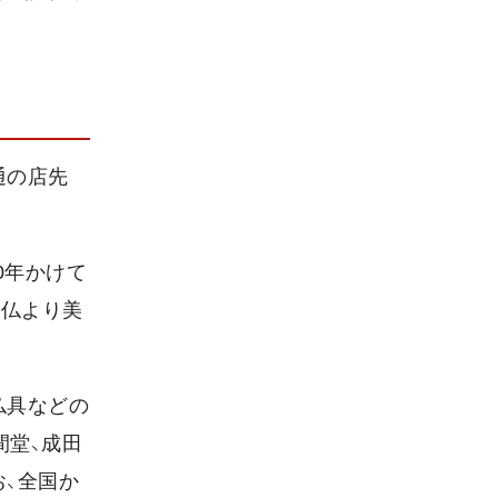
通の店先
0年かけて
大仏より美
仏具などの
間堂、成田
、全国か