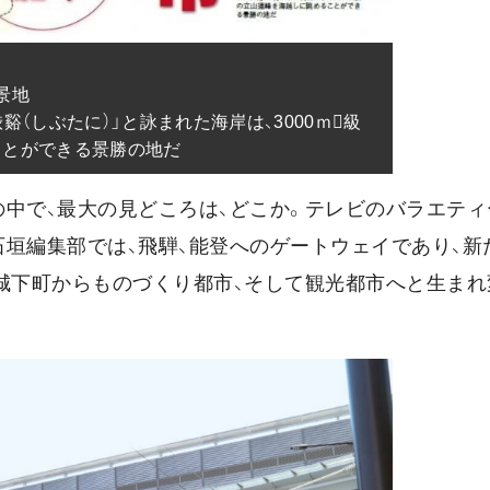
地

谿（しぶたに）」と詠まれた海岸は、3000ｍ級
ことができる景勝の地だ
の中で、最大の見どころは、どこか。テレビのバラエティ
垣編集部では、飛騨、能登へのゲートウェイであり、新
、城下町からものづくり都市、そして観光都市へと生まれ