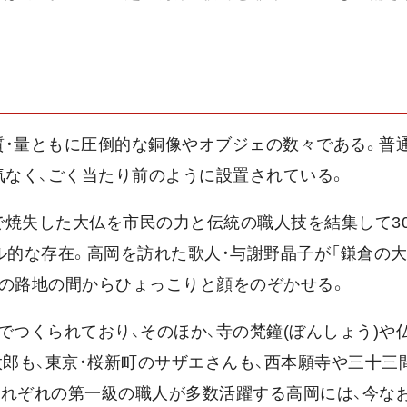
質・量ともに圧倒的な銅像やオブジェの数々である。普
気なく、ごく当たり前のように設置されている。
で焼失した大仏を市民の力と伝統の職人技を結集して3
ル的な存在。高岡を訪れた歌人・与謝野晶子が「鎌倉の
部の路地の間からひょっこりと顔をのぞかせる。
でつくられており、そのほか、寺の梵鐘(ぼんしょう)や
太郎も、東京・桜新町のサザエさんも、西本願寺や三十三
それぞれの第一級の職人が多数活躍する高岡には、今なお