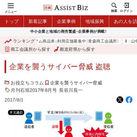
検索
ログイン
メニュー
トップ
新着記事
企業事例
地域振興
あの人を
中小企業と地域の商売繁盛・企業事例が満載！
ランキング
「青森市プレミアム商品券」利用店舗募集中（青森商工会議所）
山中伸
商工会議所から探す
都道府県から探す
企業を襲うサイバー脅威 盗聴
お役立ちコラム
企業を襲うサイバー脅威
月刊石垣2017年8月号
長谷川長一
2017/8/1