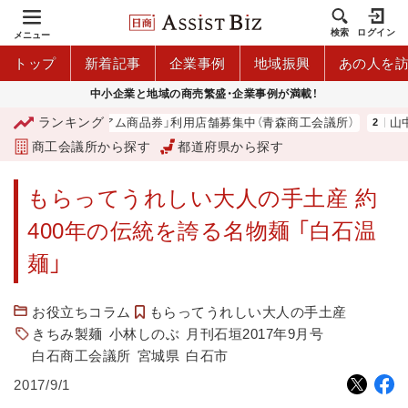
検索
ログイン
メニュー
トップ
新着記事
企業事例
地域振興
あの人を
中小企業と地域の商売繁盛・企業事例が満載！
ランキング
「青森市プレミアム商品券」利用店舗募集中（青森商工会議所）
山中伸
商工会議所から探す
都道府県から探す
もらってうれしい大人の手土産 約
400年の伝統を誇る名物麺 「白石温
麺」
お役立ちコラム
もらってうれしい大人の手土産
きちみ製麺
小林しのぶ
月刊石垣2017年9月号
白石商工会議所
宮城県
白石市
2017/9/1