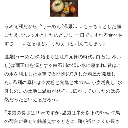
うめぇ麺だから〝うーめん（温麺）〟。もっちりとした歯
ごたえ、ツルツルとしたのどごし、一口ですすれる食べや
すさ――。なるほど、「うめぇ！」と叫んでしまう。
温麺(うーめん)の始まりは江戸元禄の時代。白石(しろい
し)は蔵王山を源とする白石川の清い水に恵まれ、昔はこ
の水を利用した水車で石臼挽(び)きした粉屋が発達し
た。温麺の原料は小麦粉と食塩と水のみ。小麦粉良し、水
良しのこの土地に温麺が発祥し、広がっていったのは必
然だったといえるだろう。
「素麺の長さは19㎝ですが、温麺は半分以下の9㎝。牛馬
の荷台に乗せて峠越えするときに、麺が折れにくい長さ