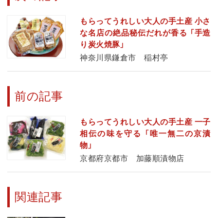
もらってうれしい大人の手土産 小さ
な名店の絶品秘伝だれが香る 「手造
り炭火焼豚」
神奈川県鎌倉市 稲村亭
前の記事
もらってうれしい大人の手土産 一子
相伝の味を守る 「唯一無二の京漬
物」
京都府京都市 加藤順漬物店
関連記事