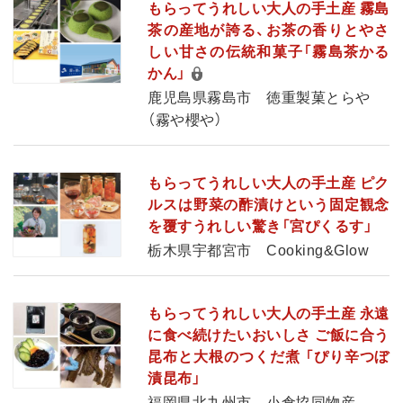
もらってうれしい大人の手土産 霧島
茶の産地が誇る、お茶の香りとやさ
しい甘さの伝統和菓子「霧島茶かる
かん」
鹿児島県霧島市 徳重製菓とらや
（霧や櫻や）
もらってうれしい大人の手土産 ピク
ルスは野菜の酢漬けという固定観念
を覆すうれしい驚き「宮ぴくるす」
栃木県宇都宮市 Cooking&Glow
もらってうれしい大人の手土産 永遠
に食べ続けたいおいしさ ご飯に合う
昆布と大根のつくだ煮 「ぴり辛つぼ
漬昆布」
福岡県北九州市 小倉協同物産