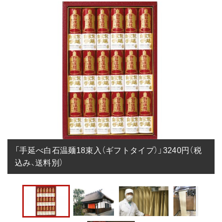
「手延べ白石温麺18束入（ギフトタイプ）」3240円（税
込み、送料別）