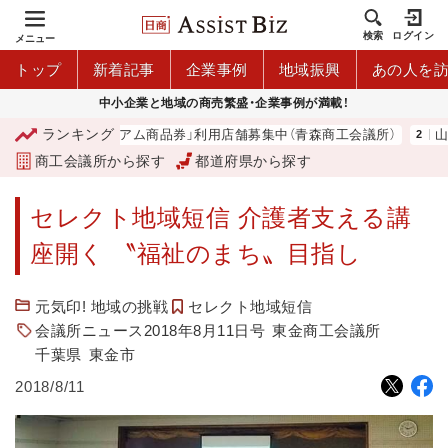
検索
ログイン
メニュー
トップ
新着記事
企業事例
地域振興
あの人を
中小企業と地域の商売繁盛・企業事例が満載！
ランキング
「青森市プレミアム商品券」利用店舗募集中（青森商工会議所）
山中
商工会議所から探す
都道府県から探す
セレクト地域短信 介護者支える講
座開く 〝福祉のまち〟目指し
元気印! 地域の挑戦
セレクト地域短信
会議所ニュース2018年8月11日号
東金商工会議所
千葉県
東金市
2018/8/11