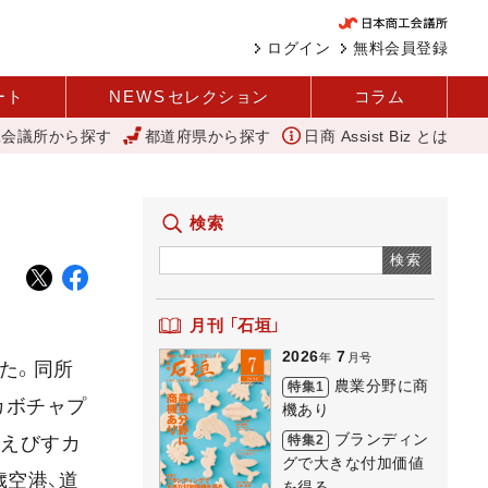
ログイン
無料会員登録
ート
NEWS
セレクション
コラム
工会議所から探す
都道府県から探す
日商 Assist Biz とは
業分野に商機あり REACT
アップルパイ
外国人雇用状況を公表
検索
検索
月刊 「石垣」
2026
7
年
月号
した。同所
農業分野に商
特集1
カボチャプ
機あり
ブランディン
特集2
産えびすカ
グで大きな付加価値
歳空港、道
を得る