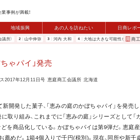
企業事例が満載！
地域振興
あの人を訪ねたい
日商レポ
商
）
山中伸弥
河内 大和
大地は大きな可能性を秘めている 農
ぼちゃパイ」発売
2017年12月11日号
恵庭商工会議所
北海道
して新開発した菓子、「恵みの庭のかぼちゃパイ」を発売
に取り組み、これまでに「恵みの庭」シリーズとして「
」などを商品化している。かぼちゃパイは第9弾だ。恵庭
薦めだ。1箱4個入りで千円(税別)。現在、同所や新千