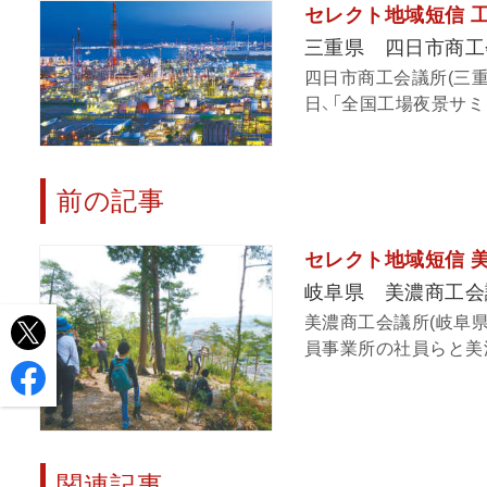
セレクト地域短信 
三重県 四日市商工
四日市商工会議所(三重
日、「全国工場夜景サミッ
前の記事
セレクト地域短信 
岐阜県 美濃商工会
美濃商工会議所(岐阜県
員事業所の社員らと美濃
関連記事