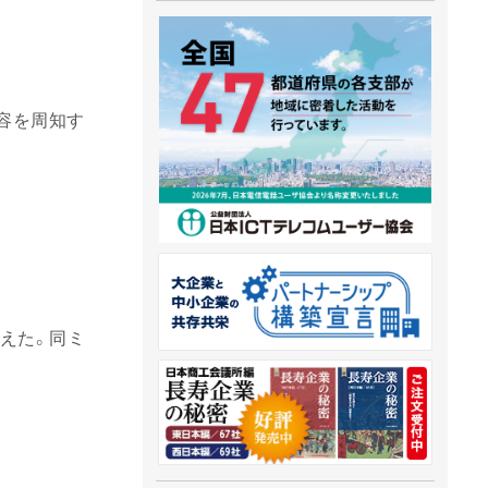
容を周知す
迎えた。同ミ