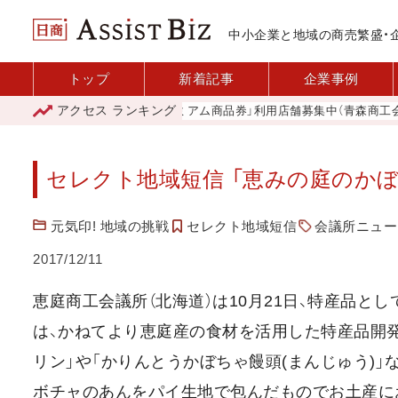
中小企業と地域の商売繁盛・
トップ
新着記事
企業事例
アクセス
ランキング
「青森市プレミアム商品券」利用店舗募集中（青森商工会議所
セレクト地域短信 「恵みの庭のか
元気印! 地域の挑戦
セレクト地域短信
会議所ニュース
2017/12/11
恵庭商工会議所（北海道）は10月21日、特産品と
は、かねてより恵庭産の食材を活用した特産品開発
リン」や「かりんとうかぼちゃ饅頭(まんじゅう)
ボチャのあんをパイ生地で包んだものでお土産にお