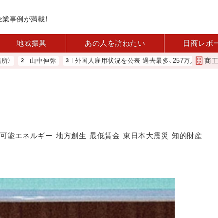
企業事例が満載！
地域振興
あの人を訪ねたい
日商レポ
商
中伸弥
外国人雇用状況を公表 過去最多、257万人に 厚労省
変
可能エネルギー
地方創生
最低賃金
東日本大震災
知的財産