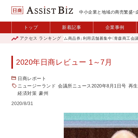
中小企業と地域の商売繁盛・
トップ
新着記事
企業事例
アクセス
ランキング
「青森市プレミアム商品券」利用店舗募集中（青森商工会議所）
山
2020年日商レビュー 1～7月
日商レポート
ニュージーランド
会議所ニュース2020年8月1日号
再生
経済対策
豪州
2020/8/31