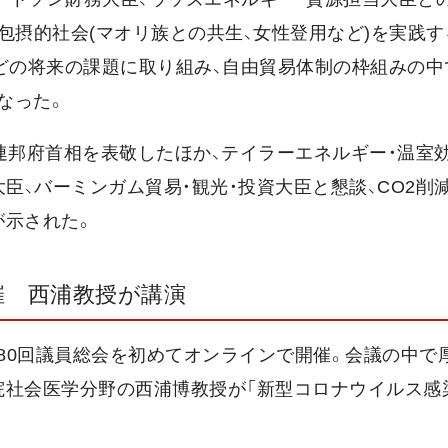
包摂的社会(マオリ族との共生、女性登用など)を実践
どの将来の課題に取り組み、自由貿易体制の枠組みの中
なった。
連邦府首相を表敬したほか、テイラーエネルギー・温室効
臣、バーミンガム貿易・観光・投資大臣と懇談、CO2削
が示された。
催 西浦教授が講演
第280回議員総会を初めてオンラインで開催。会議の中で
院社会医学分野の西浦博教授が「新型コロナウイルス感