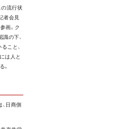
スの流行状
記者会見
参画。ク
認識の下、
いること、
ぐには人と
る。
は、日商側