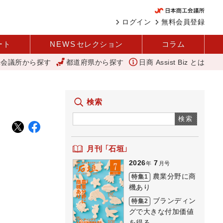
ログイン
無料会員登録
ート
NEWS
セレクション
コラム
工会議所から探す
都道府県から探す
日商 Assist Biz とは
革と価値共創による日本経済の再出発 小林会頭 所信全文
にぎわい創
検索
検索
月刊 「石垣」
2026
7
年
月号
農業分野に商
特集1
機あり
ブランディン
特集2
グで大きな付加価値
を得る