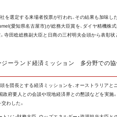
2社を選定する来場者投票が行われ、その結果も加味し
umel(愛知県名古屋市)が総務大臣賞を、ダイヤ精機株式
賞。寺田稔総務副大臣と日商の三村明夫会頭から表彰状
ュージーランド経済ミッション 多分野での協
会頭を団長とする経済ミッションを、オーストラリアと
両国政府要人との会談や現地経済界との懇談などを実施
を交わした。
バートソン財務大臣、ウッズエネルギー・資源担当大臣と