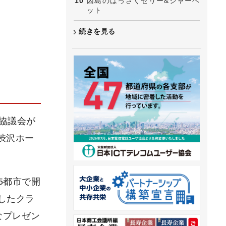
因島のはっさくゼリー&シャーベ
ット
続きを見る
進協議会が
渋沢ホー
5都市で開
したクラ
なプレゼン