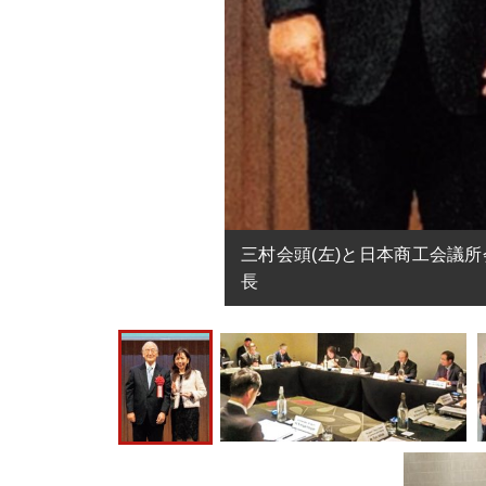
三村会頭(左)と日本商工会議
長