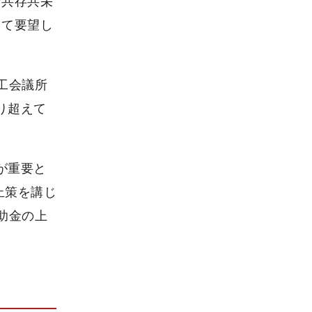
な共存共栄
して要望し
工会議所
り超えて
が重要と
止策を講じ
助金の上