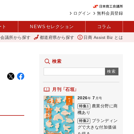
ログイン
無料会員登録
ート
NEWS
セレクション
コラム
工会議所から探す
都道府県から探す
日商 Assist Biz とは
ね」を商品化 視点を変えて壁を越える女性経営者 西谷
11月4日に「
検索
検索
月刊 「石垣」
2026
7
年
月号
農業分野に商
特集1
機あり
ブランディン
特集2
グで大きな付加価値
を得る