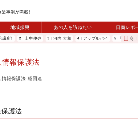
企業事例が満載！
地域振興
あの人を訪ねたい
日商レポ
商
）
山中伸弥
河内 大和
アップルパイ
「あったらいい
人情報保護法
人情報保護法
経団連
報保護法