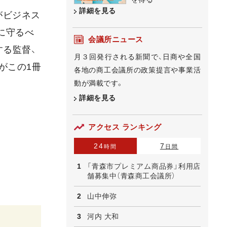
詳細を見る
がビジネス
に守るべ
会議所ニュース
る監督、
月３回発行される新聞で、日商や全国
がこの1冊
各地の商工会議所の政策提言や事業活
動が満載です。
詳細を見る
アクセス ランキング
24
7
時間
日間
「青森市プレミアム商品券」利用店
舗募集中（青森商工会議所）
山中伸弥
河内 大和