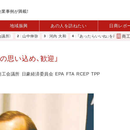
企業事例が満載！
地域振興
あの人を訪ねたい
日商レポ
商
）
山中伸弥
河内 大和
「あったらいいね」を商品化 視点を
感の思い込め、歓迎」
商工会議所
日豪経済委員会
EPA
FTA
RCEP
TPP