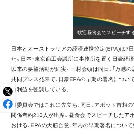
歓迎昼食会でスピーチす
日本とオーストラリアの経済連携協定(EPA)は
た。日本・東京商工会議所に事務所を置く日豪経済
以来の要望活動が結実。三村会頭は同日、「万感の
共同プレス発表で、日豪EPAの早期の署名につい
的利益を強調している。
同委員会ではこれに先立ち、同日、アボット首相
関係者約210人が出席。昼食会でスピーチしたア
おける、EPAの大筋合意、年内の早期署名につい