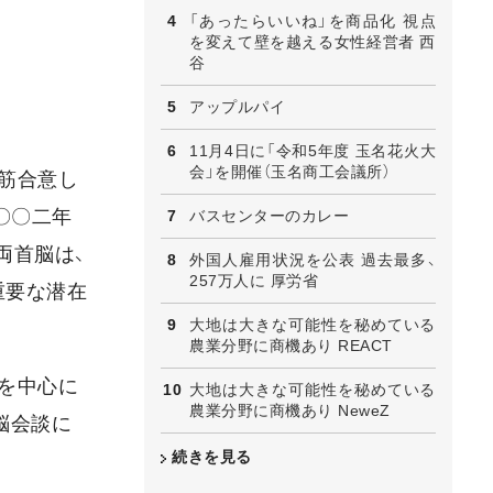
「あったらいいね」を商品化 視点
を変えて壁を越える女性経営者 西
谷
アップルパイ
11月4日に「令和5年度 玉名花火大
会」を開催（玉名商工会議所）
大筋合意し
〇〇二年
バスセンターのカレー
両首脳は、
外国人雇用状況を公表 過去最多、
257万人に 厚労省
重要な潜在
大地は大きな可能性を秘めている
農業分野に商機あり REACT
を中心に
大地は大きな可能性を秘めている
農業分野に商機あり NeweZ
脳会談に
続きを見る