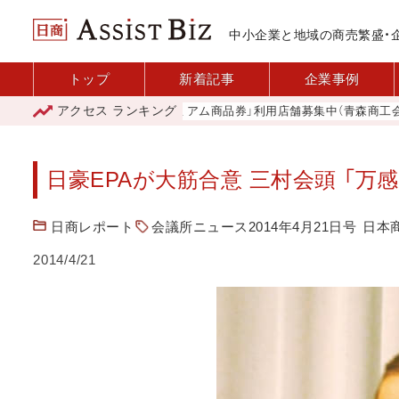
中小企業と地域の商売繁盛・
トップ
新着記事
企業事例
アクセス
ランキング
「青森市プレミアム商品券」利用店舗募集中（青森商工会議所
日豪EPAが大筋合意 三村会頭 「万
日商レポート
会議所ニュース2014年4月21日号
日本
2014/4/21