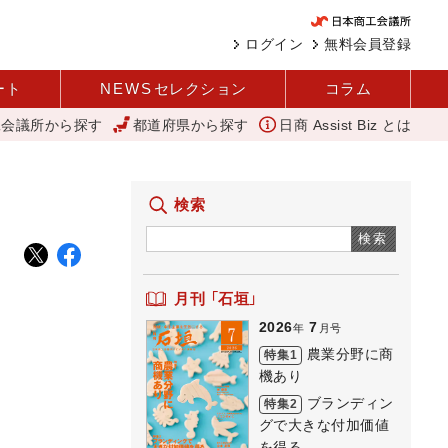
ログイン
無料会員登録
ート
NEWS
セレクション
コラム
工会議所から探す
都道府県から探す
日商 Assist Biz とは
変えて壁を越える女性経営者 西谷
アップルパイ
11月4日に「
検索
検索
月刊 「石垣」
2026
7
年
月号
農業分野に商
特集1
機あり
ブランディン
特集2
グで大きな付加価値
を得る