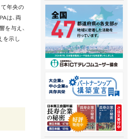
して年央の
Aは、両
響を与え、
えを示し