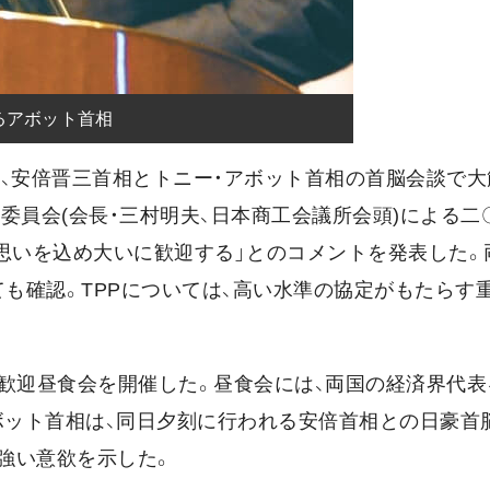
るアボット首相
7日、安倍晋三首相とトニー・アボット首相の首脳会談で
委員会(会長・三村明夫、日本商工会議所会頭)による二
思いを込め大いに歓迎する」とのコメントを発表した。
ても確認。TPPについては、高い水準の協定がもたらす
の歓迎昼食会を開催した。昼食会には、両国の経済界代表
ボット首相は、同日夕刻に行われる安倍首相との日豪首
て強い意欲を示した。