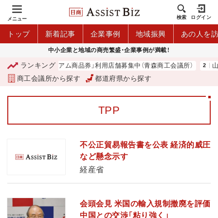
検索
ログイン
メニュー
トップ
新着記事
企業事例
地域振興
あの人を
中小企業と地域の商売繁盛・企業事例が満載！
ランキング
「青森市プレミアム商品券」利用店舗募集中（青森商工会議所）
山中
商工会議所から探す
都道府県から探す
TPP
不公正貿易報告書を公表 経済的威圧
など懸念示す
経産省
会頭会見 米国の輸入規制撤廃を評価
中国との交渉「粘り強く」