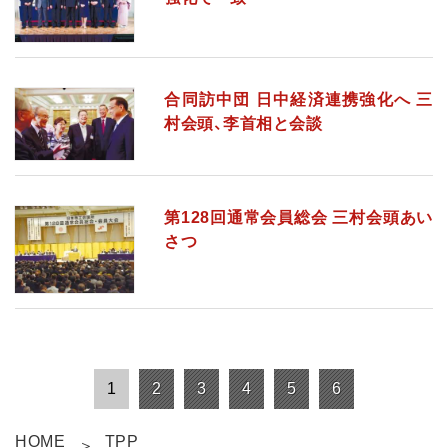
合同訪中団 日中経済連携強化へ 三
村会頭、李首相と会談
第128回通常会員総会 三村会頭あい
さつ
1
2
3
4
5
6
HOME
TPP