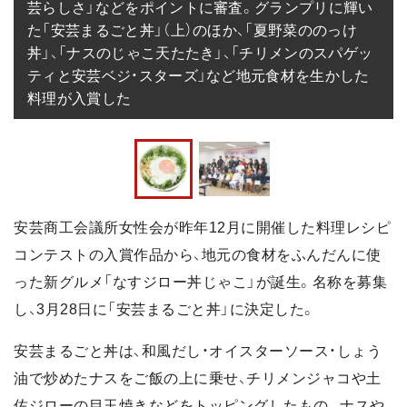
芸らしさ」などをポイントに審査。グランプリに輝い
た「安芸まるごと丼」（上）のほか、「夏野菜ののっけ
丼」、「ナスのじゃこ天たたき」、「チリメンのスパゲッ
ティと安芸ベジ・スターズ」など地元食材を生かした
料理が入賞した
安芸商工会議所女性会が昨年12月に開催した料理レシピ
コンテストの入賞作品から、地元の食材をふんだんに使
った新グルメ「なすジロー丼じゃこ」が誕生。名称を募集
し、3月28日に「安芸まるごと丼」に決定した。
安芸まるごと丼は、和風だし・オイスターソース・しょう
油で炒めたナスをご飯の上に乗せ、チリメンジャコや土
佐ジローの目玉焼きなどをトッピングしたもの。ナスや