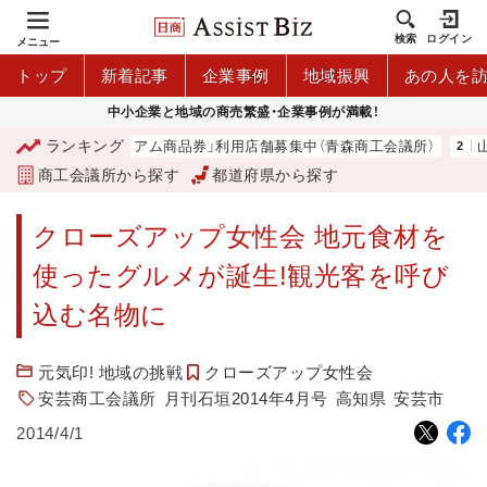
検索
ログイン
メニュー
トップ
新着記事
企業事例
地域振興
あの人を
中小企業と地域の商売繁盛・企業事例が満載！
ランキング
「青森市プレミアム商品券」利用店舗募集中（青森商工会議所）
山中
商工会議所から探す
都道府県から探す
クローズアップ女性会 地元食材を
使ったグルメが誕生!観光客を呼び
込む名物に
元気印! 地域の挑戦
クローズアップ女性会
安芸商工会議所
月刊石垣2014年4月号
高知県
安芸市
2014/4/1