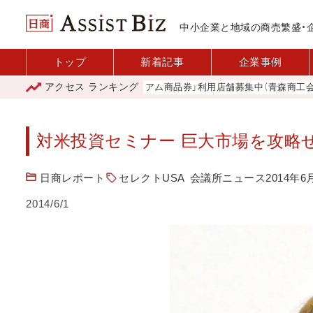
中小企業と地域の商売繁盛・
トップ
新着記事
企業事例
アクセス
ランキング
「青森市プレミアム商品券」利用店舗募集中（青森商工会議所）
対米投資セミナー 巨大市場を攻略せ
日商レポート
セレクトUSA
会議所ニュース2014年6
2014/6/1