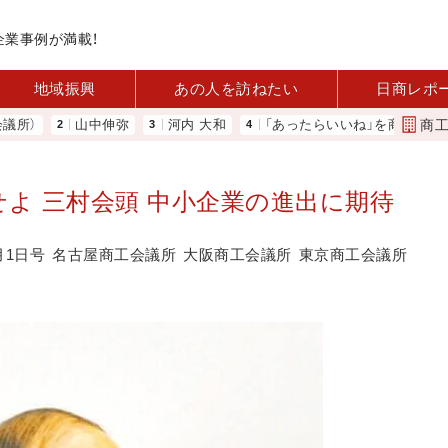
企業事例が満載！
地域振興
あの人を訪ねたい
日商レポ
商
山中伸弥
河内 大和
「あったらいいね」を商品化 視点を
よ 三村会頭 中小企業の進出に期待
月1日号
名古屋商工会議所
大阪商工会議所
東京商工会議所