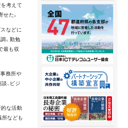
資を考えて
寄せた。
ビスなどに
調。勤勉
で最も収
府事務所や
談、ビジ
断的な活動
議所なども