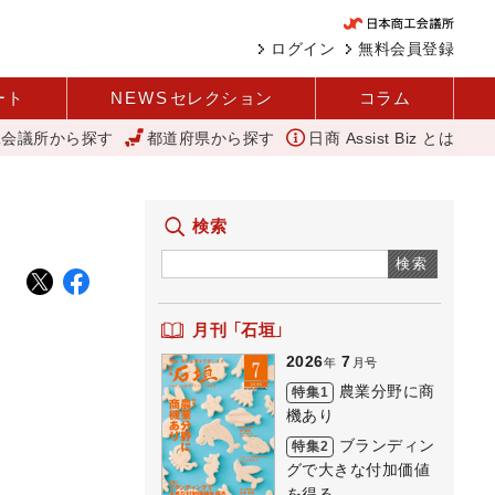
ログイン
無料会員登録
ート
NEWS
セレクション
コラム
工会議所から探す
都道府県から探す
日商 Assist Biz とは
変えて壁を越える女性経営者 西谷
バスセンターのカレー
大地は
検索
検索
月刊 「石垣」
2026
7
年
月号
農業分野に商
特集1
機あり
ブランディン
特集2
グで大きな付加価値
を得る