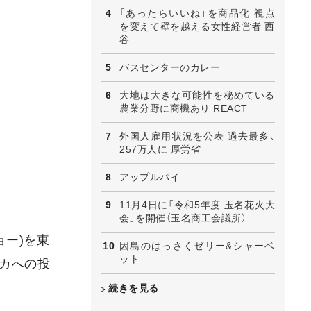
「あったらいいね」を商品化 視点
を変えて壁を越える女性経営者 西
谷
バスセンターのカレー
大地は大きな可能性を秘めている
農業分野に商機あり REACT
外国人雇用状況を公表 過去最多、
257万人に 厚労省
アップルパイ
11月4日に「令和5年度 玉名花火大
会」を開催（玉名商工会議所）
ョー)を東
因島のはっさくゼリー&シャーベ
ット
リカへの投
続きを見る