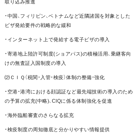
取り込み推進
・中国、フィリピン、ベトナムなど近隣諸国を対象とした
ビザ発給要件の戦略的な緩和
・インターネット上で発給する電子ビザの導入
・寄港地上陸許可制度(ショアパス)の積極活用、乗継客向
けの無査証入国制度の導入
⑵ＣＩＱ（税関・入管・検疫）体制の整備・強化
・空港・港湾における顔認証など最先端技術の導入のため
の予算の拡充(中略)、CIQに係る体制強化を促進
・海外臨船審査のさらなる拡充
・検疫制度の周知徹底と分かりやすい情報提供