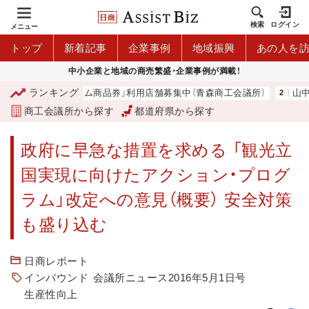
検索
ログイン
メニュー
トップ
新着記事
企業事例
地域振興
あの人を
中小企業と地域の商売繁盛・企業事例が満載！
ランキング
森市プレミアム商品券」利用店舗募集中（青森商工会議所）
山中伸弥
商工会議所から探す
都道府県から探す
政府に早急な措置を求める 「観光立
国実現に向けたアクション・プログ
ラム」改定への意見（概要） 安全対策
も盛り込む
日商レポート
インバウンド
会議所ニュース2016年5月1日号
生産性向上