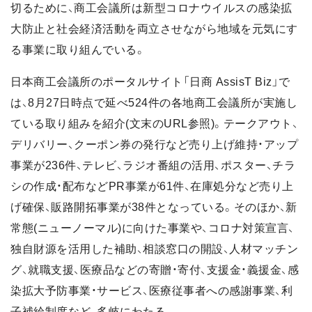
切るために、商工会議所は新型コロナウイルスの感染拡
大防止と社会経済活動を両立させながら地域を元気にす
る事業に取り組んでいる。
日本商工会議所のポータルサイト「日商 AssisT Biz」で
は、8月27日時点で延べ524件の各地商工会議所が実施し
ている取り組みを紹介(文末のURL参照)。テークアウト、
デリバリー、クーポン券の発行など売り上げ維持・アップ
事業が236件、テレビ、ラジオ番組の活用、ポスター、チラ
シの作成・配布などPR事業が61件、在庫処分など売り上
げ確保、販路開拓事業が38件となっている。そのほか、新
常態(ニューノーマル)に向けた事業や、コロナ対策宣言、
独自財源を活用した補助、相談窓口の開設、人材マッチン
グ、就職支援、医療品などの寄贈・寄付、支援金・義援金、感
染拡大予防事業・サービス、医療従事者への感謝事業、利
子補給制度など、多岐にわたる。