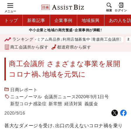
検索
ログイン
メニュー
トップ
新着記事
企業事例
地域振興
あの人を
中小企業と地域の商売繁盛・企業事例が満載！
ランキング
「青森市プレミアム商品券」利用店舗募集中（青森商工会議所）
商工会議所から探す
都道府県から探す
商工会議所 さまざまな事業を展開
コロナ禍、地域を元気に
日商レポート
ニューノーマル
会議所ニュース2020年9月1日号
新型コロナ感染症
新常態
経済対策
義援金
2020/9/16
甚大なダメージを受け、出口の見えないコロナ禍を乗り