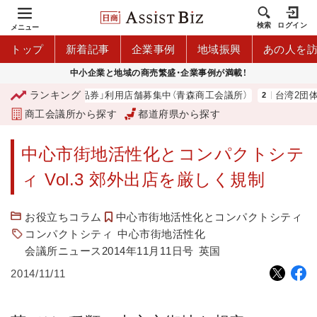
検索
ログイン
メニュー
トップ
新着記事
企業事例
地域振興
あの人を
中小企業と地域の商売繁盛・企業事例が満載！
ランキング
森市プレミアム商品券」利用店舗募集中（青森商工会議所）
台湾2団体と
商工会議所から探す
都道府県から探す
中心市街地活性化とコンパクトシテ
ィ Vol.3 郊外出店を厳しく規制
お役立ちコラム
中心市街地活性化とコンパクトシティ
コンパクトシティ
中心市街地活性化
会議所ニュース2014年11月11日号
英国
2014/11/11